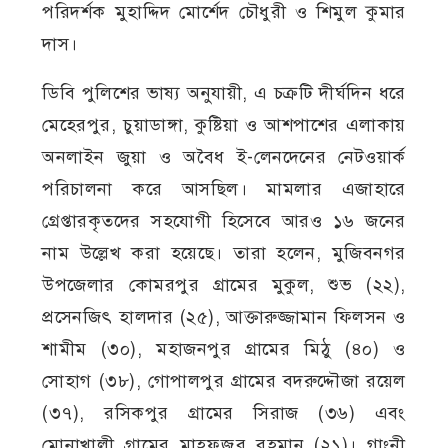
পরিদর্শক মুহাদ্দিদ মোর্শেদ চৌধুরী ও শিমুল কুমার
দাস।
ডিবি পুলিশের ভাষ্য অনুযায়ী, এ চক্রটি দীর্ঘদিন ধরে
মেহেরপুর, চুয়াডাঙ্গা, কুষ্টিয়া ও আশপাশের এলাকায়
অনলাইন জুয়া ও অবৈধ ই-লেনদেনের নেটওয়ার্ক
পরিচালনা করে আসছিল। মামলার এজাহারে
গ্রেপ্তারকৃতদের সহযোগী হিসেবে আরও ১৬ জনের
নাম উল্লেখ করা হয়েছে। তারা হলেন, মুজিবনগর
উপজেলার কোমরপুর গ্রামের মুকুল, শুভ (২২),
প্রসেনজিৎ হালদার (২৫), আক্তারুজ্জামান ফিলসন ও
শামীম (৩০), মহাজনপুর গ্রামের মিঠু (৪০) ও
সোহাগ (৩৮), গোপালপুর গ্রামের বদরুদ্দৌজা রয়েল
(৩৭), রসিকপুর গ্রামের সিরাজ (৩৬) এবং
মোনাখালী গ্রামের মাহফুজুর রহমান (২১)। গাংনী