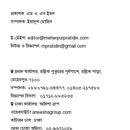
প্রকাশক: এম.এ.এস ইমন
সম্পাদক: ইয়াদুল মোমিন
ই-মেইল:
editor@meherpurpratidin.com
নিউজ ও বিজ্ঞাপন
:
mpratidin@gmail.com
প্রধান কার্যালয়:
মল্লিক পুকুরের পূর্বপাশে, মল্লিক পাড়া,
মেহেরপুর-৭১০০
সম্পাদক-
+৮৮০৭৯১-৬৩৩৭৭
,
০১৩০৫-২১৭৫৮৮
বিজ্ঞাপন বিভাগ
:
০১৭১২-৮৮৫৮৫৫
ঢাকা কার্যালয়:
আনিশা গ্রুপ
ওয়েবসাইটঃ
aneeshagroup.com
কাঁটাবন ঢাল, ঢাকা
ফোন
(ঢাকা অফিস) :
০২-৯৬৭১০২৮