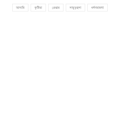
আসামি
কুষ্টিয়া
গ্রেপ্তার
দামুড়হুদা
ধর্ষণমামলা