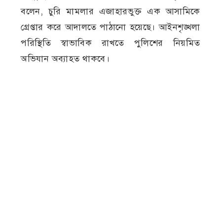
বলেন, চুরি মামলার এজাহারভুক্ত এক আসামিকে
গ্রেপ্তার করে আদালতে পাঠানো হয়েছে। আইনশৃঙ্খলা
পরিস্থিতি স্বাভাবিক রাখতে পুলিশের নিয়মিত
অভিযান অব্যাহত থাকবে।
এজাহারভুক্তআসামি
গ্রেপ্তার
চুরি
দামুড়হুদা
মামলা