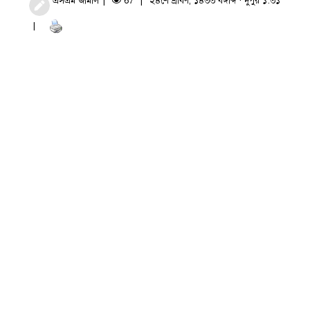
এসএম জামাল
67
২৪শে শ্রাবণ, ১৪৩৩ বঙ্গাব্দ · দুপুর ১:৩১