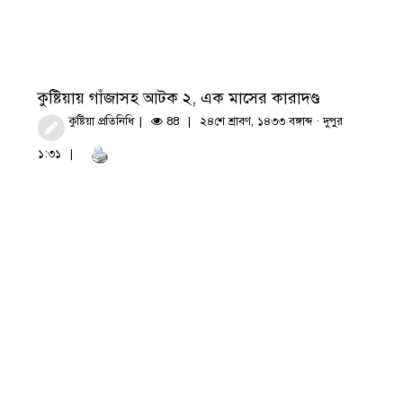
কুষ্টিয়ায় গাঁজাসহ আটক ২, এক মাসের কারাদণ্ড
কুষ্টিয়া প্রতিনিধি
88
২৪শে শ্রাবণ, ১৪৩৩ বঙ্গাব্দ · দুপুর
১:৩১