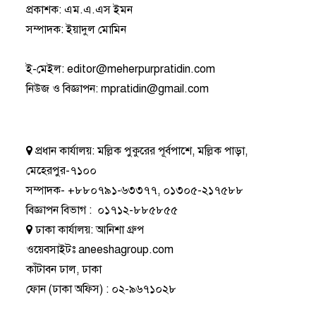
প্রকাশক: এম.এ.এস ইমন
সম্পাদক: ইয়াদুল মোমিন
ই-মেইল:
editor@meherpurpratidin.com
নিউজ ও বিজ্ঞাপন
:
mpratidin@gmail.com
প্রধান কার্যালয়:
মল্লিক পুকুরের পূর্বপাশে, মল্লিক পাড়া,
মেহেরপুর-৭১০০
সম্পাদক-
+৮৮০৭৯১-৬৩৩৭৭
,
০১৩০৫-২১৭৫৮৮
বিজ্ঞাপন বিভাগ
:
০১৭১২-৮৮৫৮৫৫
ঢাকা কার্যালয়:
আনিশা গ্রুপ
ওয়েবসাইটঃ
aneeshagroup.com
কাঁটাবন ঢাল, ঢাকা
ফোন
(ঢাকা অফিস) :
০২-৯৬৭১০২৮