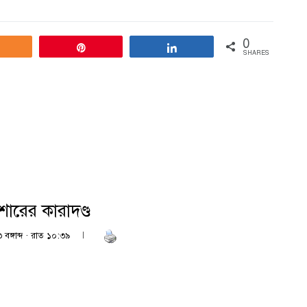
0
Share
Pin
Share
SHARES
শোরের কারাদণ্ড
বঙ্গাব্দ · রাত ১০:৩৯