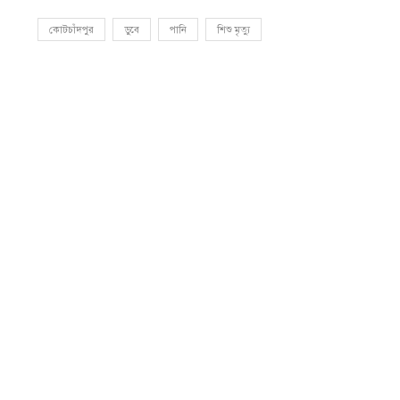
কোটচাঁদপুর
ডুবে
পানি
শিশু মৃত্যু