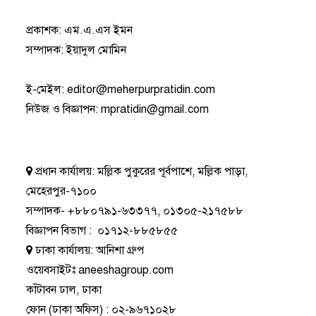
প্রকাশক: এম.এ.এস ইমন
সম্পাদক: ইয়াদুল মোমিন
ই-মেইল:
editor@meherpurpratidin.com
নিউজ ও বিজ্ঞাপন
:
mpratidin@gmail.com
প্রধান কার্যালয়:
মল্লিক পুকুরের পূর্বপাশে, মল্লিক পাড়া,
মেহেরপুর-৭১০০
সম্পাদক-
+৮৮০৭৯১-৬৩৩৭৭
,
০১৩০৫-২১৭৫৮৮
বিজ্ঞাপন বিভাগ
:
০১৭১২-৮৮৫৮৫৫
ঢাকা কার্যালয়:
আনিশা গ্রুপ
ওয়েবসাইটঃ
aneeshagroup.com
কাঁটাবন ঢাল, ঢাকা
ফোন
(ঢাকা অফিস) :
০২-৯৬৭১০২৮