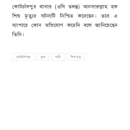
কোটচাঁদপুর থানার (ওসি তদন্ত) আনসারুল্লাহ হক
শিশু মৃত্যুর ঘটনাটি নিশ্চিত করেছেন। তবে এ
ব্যাপারে কোন অভিযোগ করেনি বলে জানিয়েছেন
তিনি।
কোটচাঁদপুর
ডুবে
পানি
শিশু মৃত্যু