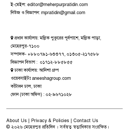
ই-মেইল:
editor@meherpurpratidin.com
নিউজ ও বিজ্ঞাপন
:
mpratidin@gmail.com
প্রধান কার্যালয়:
মল্লিক পুকুরের পূর্বপাশে, মল্লিক পাড়া,
মেহেরপুর-৭১০০
সম্পাদক-
+৮৮০৭৯১-৬৩৩৭৭
,
০১৩০৫-২১৭৫৮৮
বিজ্ঞাপন বিভাগ
:
০১৭১২-৮৮৫৮৫৫
ঢাকা কার্যালয়:
আনিশা গ্রুপ
ওয়েবসাইটঃ
aneeshagroup.com
কাঁটাবন ঢাল, ঢাকা
ফোন
(ঢাকা অফিস) :
০২-৯৬৭১০২৮
About Us
|
Privacy & Policies
|
Contact Us
© ২০২৬
মেহেরপুর প্রতিদিন
। সর্বস্বত্ব স্বত্বাধিকার সংরক্ষিত।