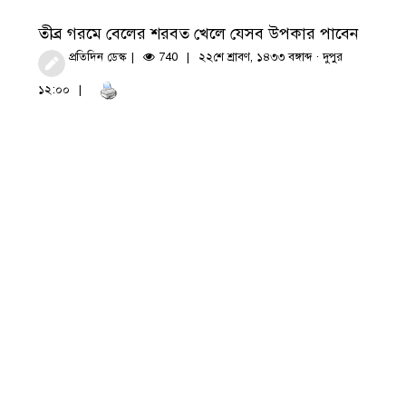
তীব্র গরমে বেলের শরবত খেলে যেসব উপকার পাবেন
প্রতিদিন ডেস্ক
740
২২শে শ্রাবণ, ১৪৩৩ বঙ্গাব্দ · দুপুর
১২:০০