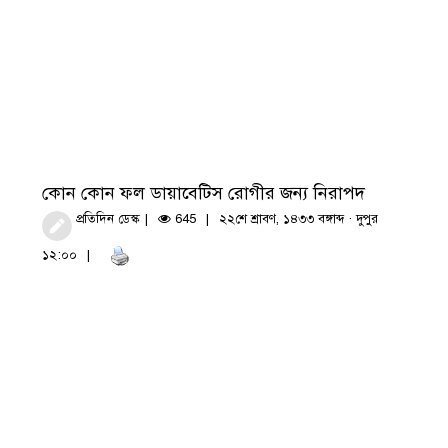
কোন কোন ফল ডায়াবেটিস রোগীর জন্য নিরাপদ
প্রতিদিন ডেস্ক
645
২২শে শ্রাবণ, ১৪৩৩ বঙ্গাব্দ · দুপুর
১২:০০