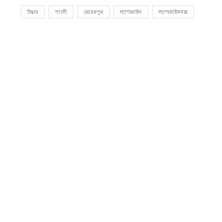
উদ্ধার
গাংনী
মেহেরপুর
ল্যান্ডমাইন
ল্যান্ডমাইনবক্স