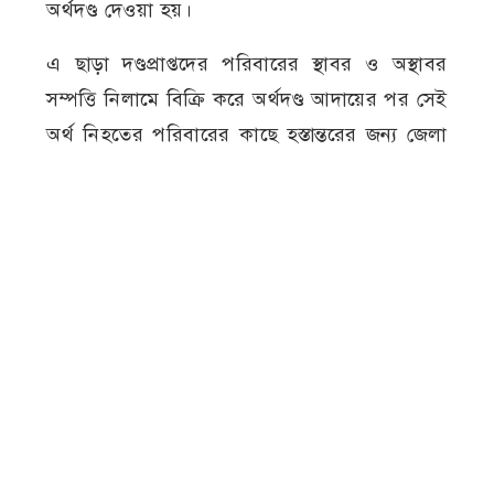
অর্থদণ্ড দেওয়া হয়।
এ ছাড়া দণ্ডপ্রাপ্তদের পরিবারের স্থাবর ও অস্থাবর
সম্পত্তি নিলামে বিক্রি করে অর্থদণ্ড আদায়ের পর সেই
অর্থ নিহতের পরিবারের কাছে হস্তান্তরের জন্য জেলা
প্রশাসককে প্রয়োজনীয় ব্যবস্থা গ্রহণের নির্দেশ
দিয়েছেন আদালত।
মামলার নথি ও স্বজনদের সূত্রে জানা যায়, ২০২১
সালের ২৬ জুন অনলাইন গেমের পাসওয়ার্ড
নেওয়াকে কেন্দ্র করে আবিরের সঙ্গে তার দুই বন্ধু
মুজাহিদ ও জুনাইদের বিরোধ সৃষ্টি হয়। এর জেরে
ওই দিন বাড়ি থেকে ডেকে নিয়ে আবিরকে শ্বাসরোধে
হত্যা করে মানিকদিয়া গ্রামের একটি পাটক্ষেতে হাত-
পা বেঁধে ফেলে রাখা হয়।