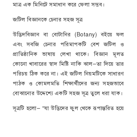
মাত্র এক মিনিটে সমাধান করে ফেলা সম্ভব।
জটিল বিজ্ঞানকে চেনার সহজ সূত্র
উদ্ভিদবিজ্ঞান বা বোটানির (Botany) বইয়ে ফল
এবং সবজি চেনার পরিমাপকটি বেশ জটিল ও
প্রাতিষ্ঠানিক ভাষায় লেখা থাকে। বিজ্ঞান মূলত
কোনো খাবারের স্বাদ মিষ্টি নাকি ঝাল—তা দিয়ে তার
পরিচয় ঠিক করে না। এই জটিল নিয়মটিকে সাধারণ
পাঠক ও কোমলমতি শিক্ষার্থীদের জন্য সহজভাবে
বোঝানোর উদ্দেশ্যে একটি সহজ সূত্র তুলে ধরা যাক।
সূত্রটি হলো— “যা উদ্ভিদের ফুল থেকে রূপান্তরিত হয়ে
তৈরি হয় এবং যার ভেতরে বীজ বা বিচি থাকে, তা-ই
হলো ফল।”