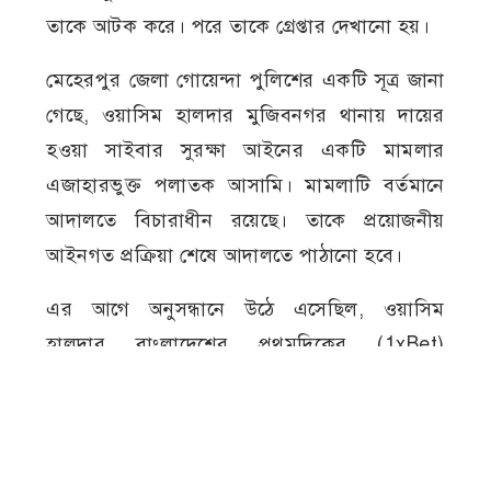
তাকে আটক করে। পরে তাকে গ্রেপ্তার দেখানো হয়।
মেহেরপুর জেলা গোয়েন্দা পুলিশের একটি সূত্র জানা
গেছে, ওয়াসিম হালদার মুজিবনগর থানায় দায়ের
হওয়া সাইবার সুরক্ষা আইনের একটি মামলার
এজাহারভুক্ত পলাতক আসামি। মামলাটি বর্তমানে
আদালতে বিচারাধীন রয়েছে। তাকে প্রয়োজনীয়
আইনগত প্রক্রিয়া শেষে আদালতে পাঠানো হবে।
এর আগে অনুসন্ধানে উঠে এসেছিল, ওয়াসিম
হালদার বাংলাদেশের প্রথমদিকের (1xBet)
অনলাইন ক্যাসিনোর এজেন্টদের একজন হিসেবে
কাজ করতেন। অনুসন্ধানে আরও জানা গিয়েছিল,
তিনি শুধু বাংলাদেশেই নয়, ভারতেও ক্যাসিনোর
এজেন্ট নেটওয়ার্ক পরিচালনার সঙ্গে সম্পৃক্ত ছিলেন।