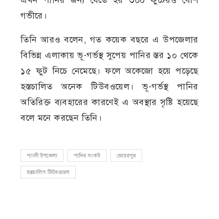
গভীরে।
তিনি আরও বলেন, গত কয়েক বছরে এ উপজেলার
বিভিন্ন এলাকায় ভূ-গর্ভস্থ সুপেয় পানির স্তর ১০ থেকে
১৫ ফুট নিচে নেমেছে। ফলে অকেজো হয়ে পড়েছে
হস্তচালিত অনেক টিউবওয়েল। ভূ-গর্ভস্থ পানির
অতিরিক্ত ব্যবহারের কারণেই এ অবস্থার সৃষ্টি হয়েছে
বলে মনে করছেন তিনি।
গাংনী উপজেলা
পানির সংকট
মেহেরপুর
হস্তচালিত টিউবওয়েল