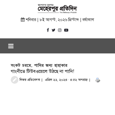
শনিবার | ৮ই আগস্ট, ২০২৬ খ্রিস্টাব্দ | বর্ষাকাল
সংকট চরমে, পানির জন্য হাহাকার
গাংনীতে টিউবওয়েলে উঠছে না পানি!
নিজস্ব প্রতিবেদক
এপ্রিল ২২, ২০২৪ · ৪:৫২ অপরাহ্ণ