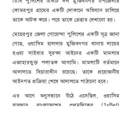
ডিবি পুলিশের একটি দল মুজিবনগর উপজেলার
কোমরপুর গ্রামের একটি দোকানে অভিযান চালিয়ে
তাকে আটক করে। পরে তাকে গ্রেপ্তার দেখানো হয়।
মেহেরপুর জেলা গোয়েন্দা পুলিশের একটি সূত্র জানা
গেছে, ওয়াসিম হালদার মুজিবনগর থানায় দায়ের
হওয়া সাইবার সুরক্ষা আইনের একটি মামলার
এজাহারভুক্ত পলাতক আসামি। মামলাটি বর্তমানে
আদালতে বিচারাধীন রয়েছে। তাকে প্রয়োজনীয়
আইনগত প্রক্রিয়া শেষে আদালতে পাঠানো হবে।
এর আগে অনুসন্ধানে উঠে এসেছিল, ওয়াসিম
হালদার বাংলাদেশের প্রথমদিকের (1xBet)
অনলাইন ক্যাসিনোর এজেন্টদের একজন হিসেবে
কাজ করতেন। অনুসন্ধানে আরও জানা গিয়েছিল,