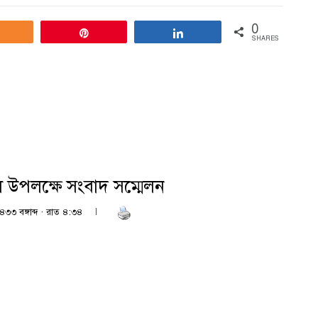
0
Share
Pin
Share
SHARES
াল উপলক্ষে সংবাদ সম্মেলন
৪৩৩ বঙ্গাব্দ · রাত ৪:৩৪