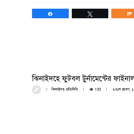
Share
Tweet
ঝিনাইদহে ফুটবল টুর্নামেন্টের ফাইন
ঝিনাইদহ প্রতিনিধি
133
২৩শে শ্রাবণ, ১