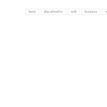
উদ্যোগ
ক্রীড়া প্রতিযোগিতা
গাংনী
পিএসকেএস
সা