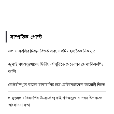
সাম্প্রতিক পোস্ট
ফল ও সবজির চিরন্তন বিতর্ক এবং একটি সহজ বৈজ্ঞানিক সূত্র
জুলাই গণঅভ্যুত্থানের দ্বিতীয় বর্ষপূর্তিতে মেহেরপুর জেলা বিএনপির
র‍্যালি
কোটচাঁদপুরে বাসের চাকায় পিষ্ট হয়ে মোটরসাইকেল আরোহী নিহত
দামুড়হুদায় বিএনপির উদ্যেগে জুলাই গণঅভ্যুথান দিবস উপলক্ষে
আলোচনা সভা