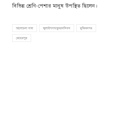
বিভিন্ন শ্রেণি-পেশার মানুষ উপস্থিত ছিলেন।
আলোচনা সভা
জুলাইগণঅভ্যুত্থানদিবস
মুজিবনগর
মেহেরপুর