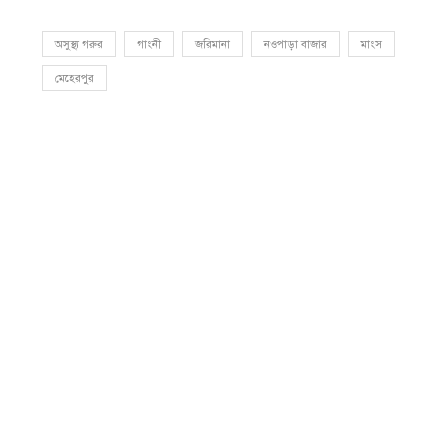
অসুস্থ্য গরুর
গাংনী
জরিমানা
নওপাড়া বাজার
মাংস
মেহেরপুর