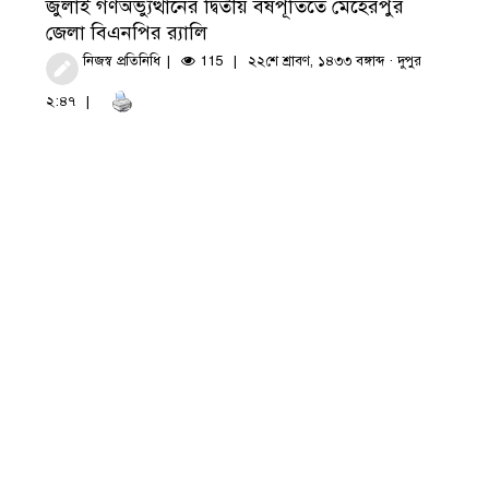
জুলাই গণঅভ্যুত্থানের দ্বিতীয় বর্ষপূর্তিতে মেহেরপুর
জেলা বিএনপির র‍্যালি
নিজস্ব প্রতিনিধি
115
২২শে শ্রাবণ, ১৪৩৩ বঙ্গাব্দ · দুপুর
২:৪৭