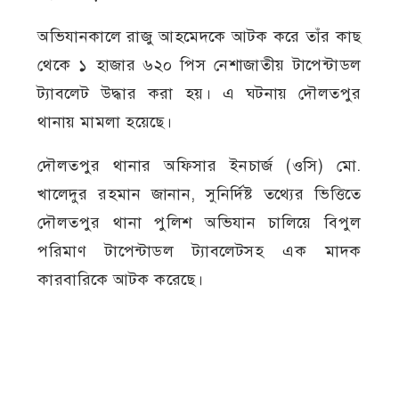
অভিযানকালে রাজু আহমেদকে আটক করে তাঁর কাছ
থেকে ১ হাজার ৬২০ পিস নেশাজাতীয় টাপেন্টাডল
ট্যাবলেট উদ্ধার করা হয়। এ ঘটনায় দৌলতপুর
থানায় মামলা হয়েছে।
দৌলতপুর থানার অফিসার ইনচার্জ (ওসি) মো.
খালেদুর রহমান জানান, সুনির্দিষ্ট তথ্যের ভিত্তিতে
দৌলতপুর থানা পুলিশ অভিযান চালিয়ে বিপুল
পরিমাণ টাপেন্টাডল ট্যাবলেটসহ এক মাদক
কারবারিকে আটক করেছে।
তিনি আরও জানান, রাজু ভারত সীমান্তসংলগ্ন এলাকা
থেকে মাদক সংগ্রহ করে জেলার বিভিন্ন স্থানে
সরবরাহ করে আসছিলেন।