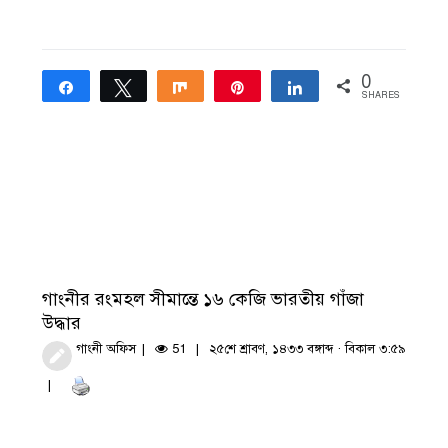
0
Share
Tweet
Share
Pin
Share
SHARES
গাংনীর রংমহল সীমান্তে ১৬ কেজি ভারতীয় গাঁজা
উদ্ধার
গাংনী অফিস
51
২৫শে শ্রাবণ, ১৪৩৩ বঙ্গাব্দ · বিকাল ৩:৫৯