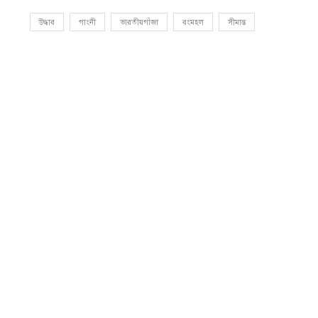
উদ্ধার
গাংনী
ভারতীয়গাঁজা
রংমহল
সীমান্ত