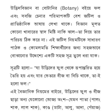
উদ্ভিদবিজ্ঞান বা বোটানির (Botany) বইয়ে ফল
এবং সবজি চেনার পরিমাপকটি বেশ জটিল ও
প্রাতিষ্ঠানিক ভাষায় লেখা থাকে। বিজ্ঞান মূলত
কোনো খাবারের স্বাদ মিষ্টি নাকি ঝাল—তা দিয়ে তার
পরিচয় ঠিক করে না। এই জটিল নিয়মটিকে সাধারণ
পাঠক ও কোমলমতি শিক্ষার্থীদের জন্য সহজভাবে
বোঝানোর উদ্দেশ্যে একটি সহজ সূত্র তুলে ধরা যাক।
সূত্রটি হলো— “যা উদ্ভিদের ফুল থেকে রূপান্তরিত হয়ে
তৈরি হয় এবং যার ভেতরে বীজ বা বিচি থাকে, তা-ই
হলো ফল।”
এই বৈজ্ঞানিক নিয়মের বাইরে, উদ্ভিদের ফুল ও বীজ
ছাড়া অন্য যেকোনো ভোজ্য অংশ—যেমন পাতা (পালং
শাক, লাল শাক), কাণ্ড (ডাটা, আলু, আদা, পেঁয়াজ)