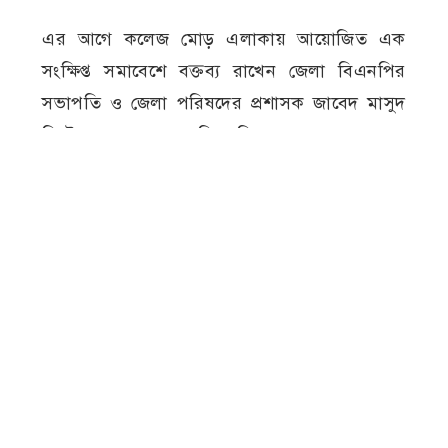
এর আগে কলেজ মোড় এলাকায় আয়োজিত এক
সংক্ষিপ্ত সমাবেশে বক্তব্য রাখেন জেলা বিএনপির
সভাপতি ও জেলা পরিষদের প্রশাসক জাবেদ মাসুদ
মিল্টন এবং জেলা বিএনপির সাধারণ সম্পাদক
অ্যাডভোকেট কামরুল হাসান। তাঁরা ঐতিহাসিক
গণঅভ্যুত্থানের তাৎপর্য তুলে ধরেন এবং গণতান্ত্রিক
মূল্যবোধ সমুন্নত রাখার আহ্বান জানান।
জুলাই গণঅভ্যুত্থান
জেলা বিএনপি
বর্ষপূর্তিত
মেহেরপুর
র‍্যালি