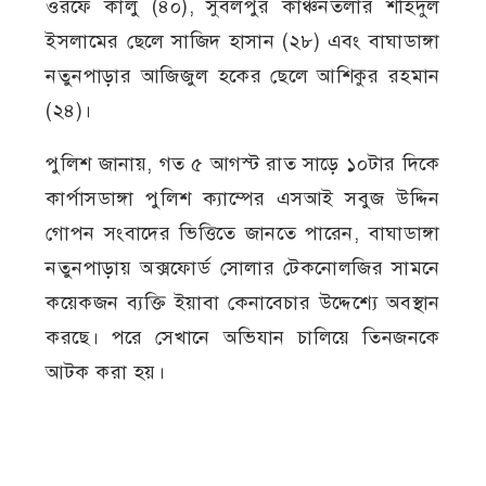
ওরফে কালু (৪০), সুবলপুর কাঞ্চনতলার শহিদুল
ইসলামের ছেলে সাজিদ হাসান (২৮) এবং বাঘাডাঙ্গা
নতুনপাড়ার আজিজুল হকের ছেলে আশিকুর রহমান
(২৪)।
পুলিশ জানায়, গত ৫ আগস্ট রাত সাড়ে ১০টার দিকে
কার্পাসডাঙ্গা পুলিশ ক্যাম্পের এসআই সবুজ উদ্দিন
গোপন সংবাদের ভিত্তিতে জানতে পারেন, বাঘাডাঙ্গা
নতুনপাড়ায় অক্সফোর্ড সোলার টেকনোলজির সামনে
কয়েকজন ব্যক্তি ইয়াবা কেনাবেচার উদ্দেশ্যে অবস্থান
করছে। পরে সেখানে অভিযান চালিয়ে তিনজনকে
আটক করা হয়।
আটকের পর উপস্থিত সাক্ষীদের সামনে তল্লাশি
চালিয়ে কলিম উদ্দিনের কাছ থেকে নীল রঙের