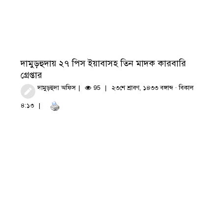
দামুড়হুদায় ২৭ পিস ইয়াবাসহ তিন মাদক কারবারি
গ্রেপ্তার
দামুড়হুদা অফিস
95
২৩শে শ্রাবণ, ১৪৩৩ বঙ্গাব্দ · বিকাল
৪:১৩