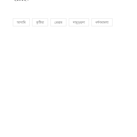
আসামি
কুষ্টিয়া
গ্রেপ্তার
দামুড়হুদা
ধর্ষণমামলা