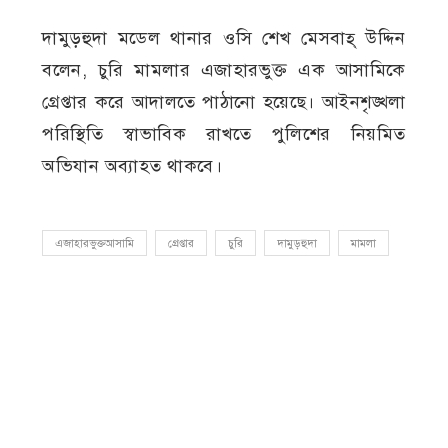
দামুড়হুদা মডেল থানার ওসি শেখ মেসবাহ্ উদ্দিন
বলেন, চুরি মামলার এজাহারভুক্ত এক আসামিকে
গ্রেপ্তার করে আদালতে পাঠানো হয়েছে। আইনশৃঙ্খলা
পরিস্থিতি স্বাভাবিক রাখতে পুলিশের নিয়মিত
অভিযান অব্যাহত থাকবে।
এজাহারভুক্তআসামি
গ্রেপ্তার
চুরি
দামুড়হুদা
মামলা