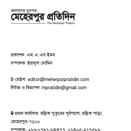
প্রকাশক: এম.এ.এস ইমন
সম্পাদক: ইয়াদুল মোমিন
ই-মেইল:
editor@meherpurpratidin.com
নিউজ ও বিজ্ঞাপন
:
mpratidin@gmail.com
প্রধান কার্যালয়:
মল্লিক পুকুরের পূর্বপাশে, মল্লিক পাড়া,
মেহেরপুর-৭১০০
সম্পাদক-
+৮৮০৭৯১-৬৩৩৭৭
,
০১৩০৫-২১৭৫৮৮