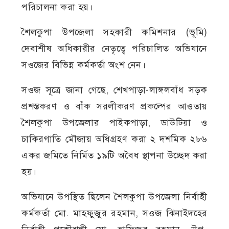
পরিচালনা করা হয়।
শৈলকুপা উপজেলা সহকারী কমিশনার (ভূমি)
দেবাশীষ অধিকারীর নেতৃত্বে পরিচালিত অভিযানে
সওজের বিভিন্ন কর্মকর্তা অংশ নেন।
সওজ সূত্রে জানা গেছে, শেখপাড়া-লাঙ্গলবাঁধ সড়ক
প্রশস্তকরণ ও বাঁক সরলীকরণ প্রকল্পের আওতায়
শৈলকুপা উপজেলার পাইকপাড়া, ডাউটিয়া ও
চাকিরগাতি মৌজায় অধিগ্রহণ করা ২ দশমিক ২৮৬
একর জমিতে নির্মিত ১৯টি অবৈধ স্থাপনা উচ্ছেদ করা
হয়।
অভিযানে উপস্থিত ছিলেন শৈলকুপা উপজেলা নির্বাহী
কর্মকর্তা মো. মাহফুজুর রহমান, সওজ ঝিনাইদহের