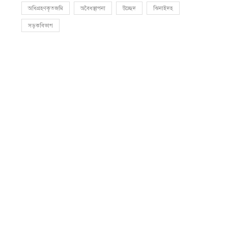
অধিগ্রহণকৃতজমি
অবৈধস্থাপনা
উচ্ছেদ
ঝিনাইদহ
সড়কবিভাগ