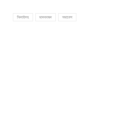
ঝিনাইদহ
মানববন্ধন
সমাবেশ