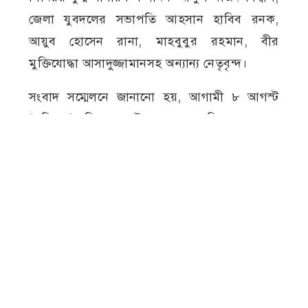
জেলা যুবদলের সভাপতি আহসান হাবিব রনক,
আয়ুব হোসেন রানা, মাহবুবুর রহমান, বীর
মুক্তিযোদ্ধা আসাদুজ্জামানসহ অন্যান্য নেতৃবৃন্দ।
সংবাদ সম্মেলনে জানানো হয়, আগামী ৮ আগস্ট
(শনিবার) বিকেল ৩টায় জেলা পরিষদ প্রশাসক
গোল্ডকাপ ফুটবল টুর্নামেন্ট-২০২৬-এর ফাইনাল
খেলা অনুষ্ঠিত হবে।
এ সময় আয়োজকরা জানান, ফাইনাল খেলায় প্রধান
অতিথি হিসেবে উপস্থিত থাকার জন্য আইন, বিচার ও
সংসদ বিষয়ক মন্ত্রী আসাদুজ্জামান, যুব ও ক্রীড়া
প্রতিমন্ত্রী আমিনুল হক এবং প্রধানমন্ত্রীর রাজনৈতিক
সচিব রাশেদ খানের সম্মতি পাওয়া গেছে।