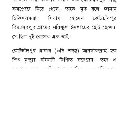
কমপ্লেক্সে নিয়ে গেলে, তাকে মৃত বলে জানান
চিকিৎসকরা। সিয়াম হোসেন কোটচাঁদপুর
বিদ্যাধরপুর গ্রামের শরিফুল ইসলামের ছোট ছেলে।
সে ছিল দুই বোনের এক ভাই।
কোটচাঁদপুর থানার (ওসি তদন্ত) আনসারুল্লাহ হক
শিশু মৃত্যুর ঘটনাটি নিশ্চিত করেছেন। তবে এ
ব্যাপারে কোন অভিযোগ করেনি বলে জানিয়েছেন
তিনি।
কোটচাঁদপুর
ডুবে
পানি
শিশু মৃত্যু