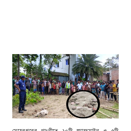
মেহেরপুরের গাংনীতে ১০টি ল্যান্ডমাইন ও ৫টি