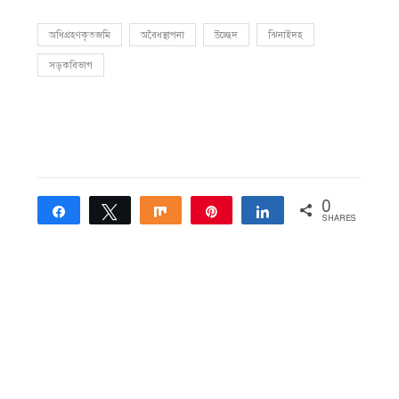
অধিগ্রহণকৃতজমি
অবৈধস্থাপনা
উচ্ছেদ
ঝিনাইদহ
সড়কবিভাগ
0
Share
Tweet
Share
Pin
Share
SHARES