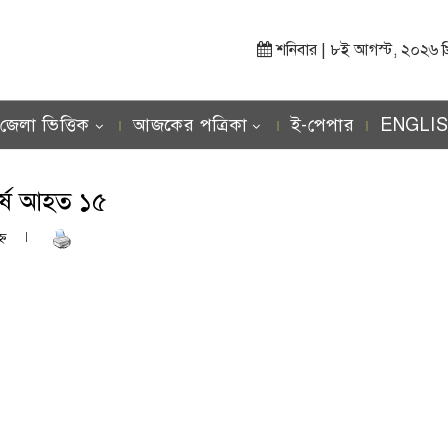
শনিবার | ৮ই আগস্ট, ২০২৬ খ্রিস
জেলা ভিত্তিক
আজকের পত্রিকা
ই-পেপার
ENGLI
্ষে আহত ১৫
্ণ