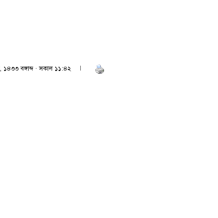
ু
, ১৪৩৩ বঙ্গাব্দ · সকাল ১১:৪২