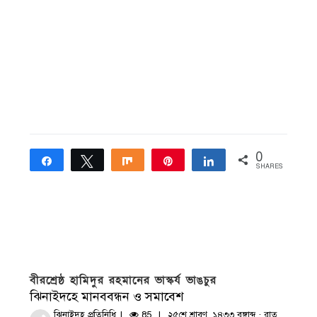
0
Share
Tweet
Share
Pin
Share
SHARES
বীরশ্রেষ্ঠ হামিদুর রহমানের ভাস্কর্য ভাঙচুর
ঝিনাইদহে মানববন্ধন ও সমাবেশ
ঝিনাইদহ প্রতিনিধি
85
২৫শে শ্রাবণ, ১৪৩৩ বঙ্গাব্দ · রাত