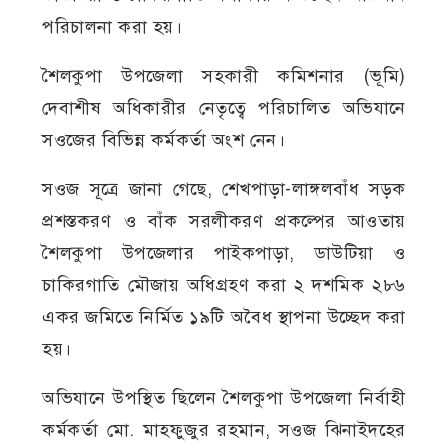
পরিচালনা করা হয়।
শৈলকুপা উপজেলা সহকারী কমিশনার (ভূমি)
দেবাশীষ অধিকারীর নেতৃত্বে পরিচালিত অভিযানে
সওজের বিভিন্ন কর্মকর্তা অংশ নেন।
সওজ সূত্রে জানা গেছে, শেখপাড়া-লাঙ্গলবাঁধ সড়ক
প্রশস্তকরণ ও বাঁক সরলীকরণ প্রকল্পের আওতায়
শৈলকুপা উপজেলার পাইকপাড়া, ডাউটিয়া ও
চাকিরগাতি মৌজায় অধিগ্রহণ করা ২ দশমিক ২৮৬
একর জমিতে নির্মিত ১৯টি অবৈধ স্থাপনা উচ্ছেদ করা
হয়।
অভিযানে উপস্থিত ছিলেন শৈলকুপা উপজেলা নির্বাহী
কর্মকর্তা মো. মাহফুজুর রহমান, সওজ ঝিনাইদহের