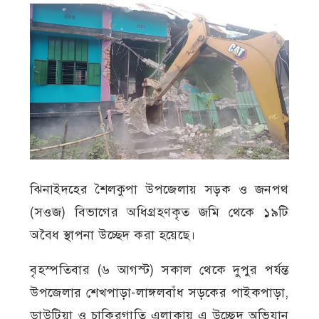
ঝিনাইদহের শৈলকুপা উপজেলায় সড়ক ও জনপথ
(সওজ) বিভাগের অধিগ্রহণকৃত জমি থেকে ১৯টি
অবৈধ স্থাপনা উচ্ছেদ করা হয়েছে।
বৃহস্পতিবার (৬ আগস্ট) সকাল থেকে দুপুর পর্যন্ত
উপজেলার শেখপাড়া-লাঙ্গলবাঁধ সড়কের পাইকপাড়া,
ডাউটিয়া ও চাকিরগাতি এলাকায় এ উচ্ছেদ অভিযান