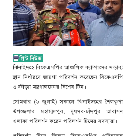
ঝিনাইদহে বিকেএসপির আঞ্চলিক ক্যাম্পাসের সম্ভাব্য
স্থান নির্ধারণে জায়গা পরিদর্শন করেছেন বিকেএসপি
ও ক্রীড়াা মন্ত্রণালয়েনর বিশেষ টিম।
সোমবার (৬ জুলাই) সকালে ঝিনাইদহের শৈলকুপা
উপজেলার মহাম্মদপুর, দুধসর-চাঁদপুর আবাসন
এলাকা পরিদর্শন করেন পরিদর্শন টিমের সদস্যরা।
পরিদর্শন টিমে ছিলেন বিকেএসপির পরিচালক