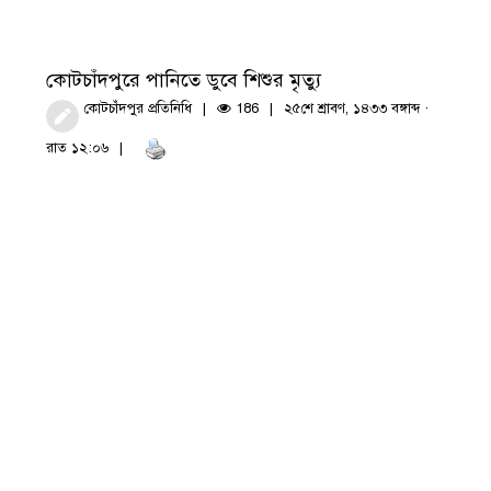
কোটচাঁদপুরে পানিতে ডুবে শিশুর মৃত্যু
কোটচাঁদপুর প্রতিনিধি
186
২৫শে শ্রাবণ, ১৪৩৩ বঙ্গাব্দ ·
রাত ১২:০৬