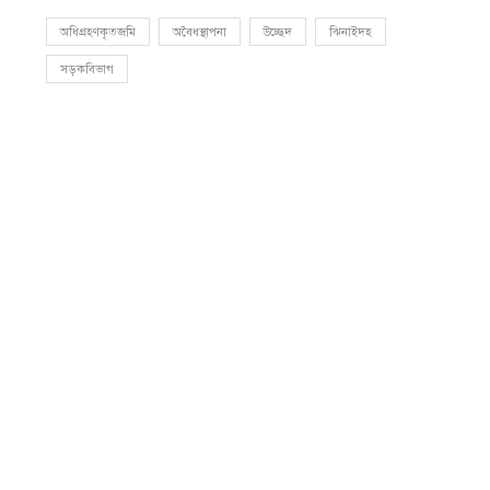
অধিগ্রহণকৃতজমি
অবৈধস্থাপনা
উচ্ছেদ
ঝিনাইদহ
সড়কবিভাগ