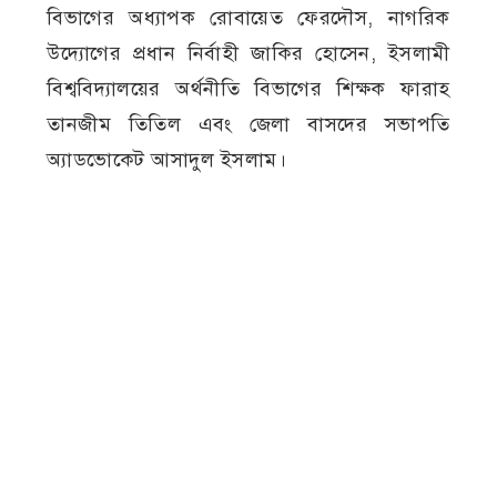
বিভাগের অধ্যাপক রোবায়েত ফেরদৌস, নাগরিক
উদ্যোগের প্রধান নির্বাহী জাকির হোসেন, ইসলামী
বিশ্ববিদ্যালয়ের অর্থনীতি বিভাগের শিক্ষক ফারাহ
তানজীম তিতিল এবং জেলা বাসদের সভাপতি
অ্যাডভোকেট আসাদুল ইসলাম।
পরিদর্শন শেষে প্রতিনিধি দলের সদস্যরা ঝিনাইদহের
জেলা প্রশাসক মো. নোমান হোসেনের সঙ্গে সাক্ষাৎ
করেন। এ সময় তারা ভাস্কর্যটি পূর্বের স্থানে দ্রুত
পুনর্নির্মাণ এবং ভাঙচুরের সঙ্গে জড়িতদের
দৃষ্টান্তমূলক শাস্তির দাবি জানান।
উল্লেখ্য, গত ১৩ জুলাই থেকে ঝিনাইদহ শহরের
প্রবেশমুখে বীরশ্রেষ্ঠ হামিদুর রহমানের নির্মাণাধীন
অসমাপ্ত চত্বর ও ভাস্কর্য অপসারণের কাজ শুরু হয়।