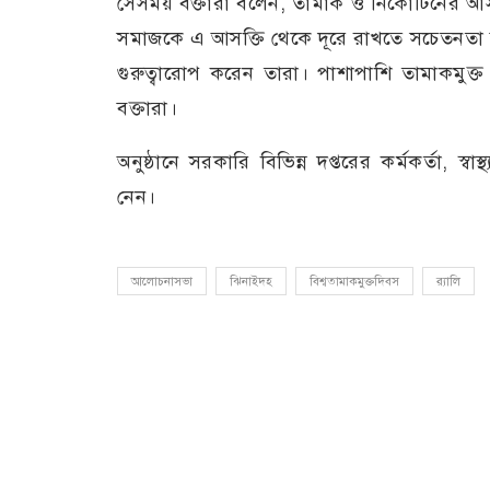
সেসময় বক্তারা বলেন, তামাক ও নিকোটিনের আসক্
সমাজকে এ আসক্তি থেকে দূরে রাখতে সচেতনতা বৃদ
গুরুত্বারোপ করেন তারা। পাশাপাশি তামাকমুক্
বক্তারা।
অনুষ্ঠানে সরকারি বিভিন্ন দপ্তরের কর্মকর্তা, স্ব
নেন।
আলোচনাসভা
ঝিনাইদহ
বিশ্বতামাকমুক্তদিবস
র‍্যালি