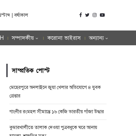
টাব্দ | বর্ষাকাল
SH
সম্পাদকীয়
করোনা ভাইরাস
অন্যান্য
সাম্প্রতিক পোস্ট
মেহেরপুরে অনলাইনে জুয়া খেলার অভিযোগে ৪ যুবক
গ্রেপ্তার
গাংনীর রংমহল সীমান্তে ১৬ কেজি ভারতীয় গাঁজা উদ্ধার
কুমারখালীতে তালাক দেওয়া পুত্রবধূকে ঘরে আনায়