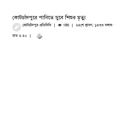
কোটচাঁদপুরে পানিতে ডুবে শিশুর মৃত্যু
কোটচাঁদপুর প্রতিনিধি
186
২৪শে শ্রাবণ, ১৪৩৩ বঙ্গাব্দ ·
রাত ৯:২০