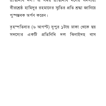
প্রতিনিধি দল। এ সময় প্রতিনিধি দলের সদস্যরা
বীরশ্রেষ্ঠ হামিদুর রহমানের স্মৃতির প্রতি শ্রদ্ধা জানিয়ে
পুষ্পস্তবক অর্পণ করেন।
বৃহস্পতিবার (৬ আগস্ট) দুপুর ১টায় ঢাকা থেকে ছয়
সদস্যের একটি প্রতিনিধি দল ঝিনাইদহ বাস
টার্মিনাল-সংলগ্ন চত্বরে পৌঁছায়। সেখানে সংক্ষিপ্ত
সমাবেশ শেষে তারা ভাঙচুর হওয়া বীরশ্রেষ্ঠ হামিদুর
রহমানের ভাস্কর্যে শ্রদ্ধা নিবেদন করেন।
সমাবেশে বক্তব্য দেন প্রতিনিধি দলের সদস্য বীর
মুক্তিযোদ্ধা, জ্যেষ্ঠ সাংবাদিক ও লেখক আবু সাইদ
খান, মানবাধিকার কমিশনের সাবেক কমিশনার ও
গুম কমিশনের সাবেক সদস্য নূর খান লিটন, ঢাকা
বিশ্ববিদ্যালয়ের গণযোগাযোগ ও সাংবাদিকতা