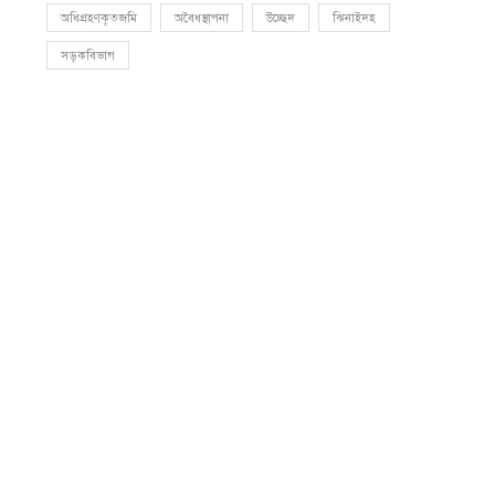
অধিগ্রহণকৃতজমি
অবৈধস্থাপনা
উচ্ছেদ
ঝিনাইদহ
সড়কবিভাগ