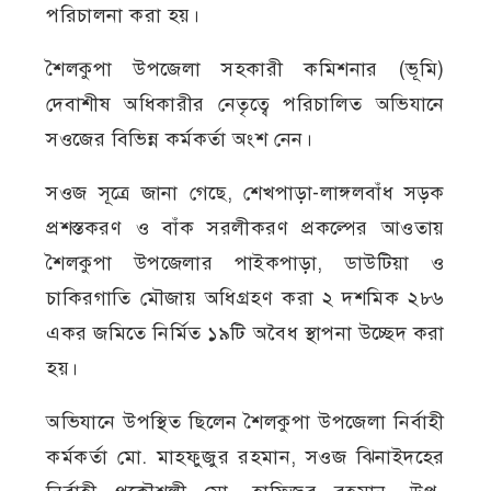
পরিচালনা করা হয়।
শৈলকুপা উপজেলা সহকারী কমিশনার (ভূমি)
দেবাশীষ অধিকারীর নেতৃত্বে পরিচালিত অভিযানে
সওজের বিভিন্ন কর্মকর্তা অংশ নেন।
সওজ সূত্রে জানা গেছে, শেখপাড়া-লাঙ্গলবাঁধ সড়ক
প্রশস্তকরণ ও বাঁক সরলীকরণ প্রকল্পের আওতায়
শৈলকুপা উপজেলার পাইকপাড়া, ডাউটিয়া ও
চাকিরগাতি মৌজায় অধিগ্রহণ করা ২ দশমিক ২৮৬
একর জমিতে নির্মিত ১৯টি অবৈধ স্থাপনা উচ্ছেদ করা
হয়।
অভিযানে উপস্থিত ছিলেন শৈলকুপা উপজেলা নির্বাহী
কর্মকর্তা মো. মাহফুজুর রহমান, সওজ ঝিনাইদহের