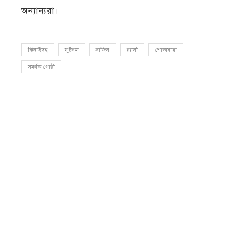
অন্যান্যরা।
ঝিনাইদহ
ফুটবল
ব্রাজিল
র‍্যালী
শোভাযাত্রা
সমর্থক গোষ্ঠী