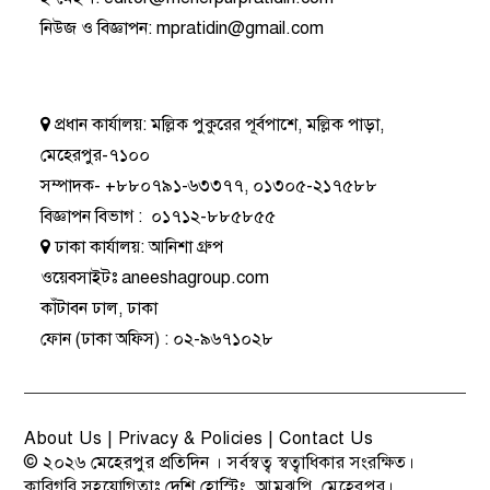
নিউজ ও বিজ্ঞাপন
:
mpratidin@gmail.com
প্রধান কার্যালয়:
মল্লিক পুকুরের পূর্বপাশে, মল্লিক পাড়া,
মেহেরপুর-৭১০০
সম্পাদক-
+৮৮০৭৯১-৬৩৩৭৭
,
০১৩০৫-২১৭৫৮৮
বিজ্ঞাপন বিভাগ
:
০১৭১২-৮৮৫৮৫৫
ঢাকা কার্যালয়:
আনিশা গ্রুপ
ওয়েবসাইটঃ
aneeshagroup.com
কাঁটাবন ঢাল, ঢাকা
ফোন
(ঢাকা অফিস) :
০২-৯৬৭১০২৮
About Us
|
Privacy & Policies
|
Contact Us
© ২০২৬
মেহেরপুর প্রতিদিন
। সর্বস্বত্ব স্বত্বাধিকার সংরক্ষিত।
কারিগরি সহযোগিতাঃ
দেশি হোস্টিং
, আমঝুপি, মেহেরপুর।