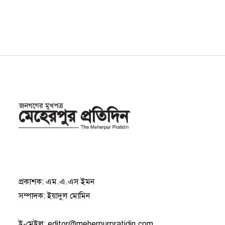
প্রকাশক: এম.এ.এস ইমন
সম্পাদক: ইয়াদুল মোমিন
ই-মেইল:
editor@meherpurpratidin.com