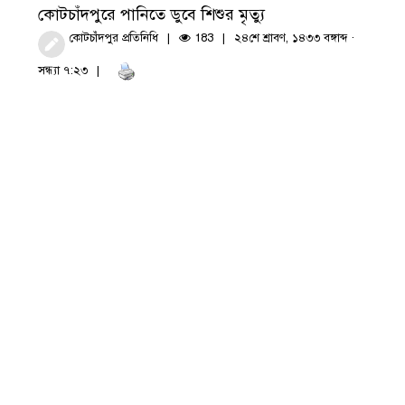
কোটচাঁদপুরে পানিতে ডুবে শিশুর মৃত্যু
কোটচাঁদপুর প্রতিনিধি
183
২৪শে শ্রাবণ, ১৪৩৩ বঙ্গাব্দ ·
সন্ধ্যা ৭:২৩