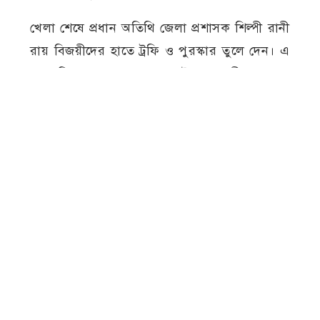
খেলা শেষে প্রধান অতিথি জেলা প্রশাসক শিল্পী রানী
রায় বিজয়ীদের হাতে ট্রফি ও পুরস্কার তুলে দেন। এ
সময় শিমুলকে ম্যান অব দ্য ফাইনাল, শামীমকে ম্যান
অব দ্য টুর্নামেন্ট, লাকিকে সেরা গোলরক্ষক এবং
হিমেলকে সর্বোচ্চ গোলদাতা হিসেবে পুরস্কৃত করা
হয়।
প্রধান অতিথির বক্তব্যে জেলা প্রশাসক শিল্পী রানী
রায় বলেন, মাঠে বিপুলসংখ্যক দর্শকের উপস্থিতি
প্রমাণ করে মানুষ এখনও খেলাধুলার প্রতি আগ্রহী।
আগামী ৯ আগস্ট প্রধানমন্ত্রী “প্রাইম মিনিস্টার
গোল্ডকাপ” টুর্নামেন্ট উদ্বোধন করবেন। আমরা সবাই
স্বতঃস্ফূর্তভাবে খেলায় অংশগ্রহণ করব এবং তা
উপভোগ করব। আজকে যারা জয়লাভ করেছে