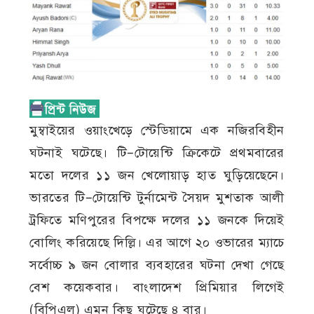
মুম্বাইয়ের ওয়াংখেড়ে স্টেডিয়ামে এক নজিরবিহীন
ঘটনাই ঘটেছে। টি–টোয়েন্টি ক্রিকেটে প্রথমবারের
মতো দলের ১১ জন খেলোয়াড় হাত ঘুড়িয়েছেনে।
ভারতের টি–টোয়েন্টি টুর্নামেন্ট সৈয়দ মুশতাক আলী
ট্রফিতে মণিপুরের বিপক্ষে দলের ১১ জনকে দিয়েই
বোলিং করিয়েছে দিল্লি। এর আগে ২০ ওভারের ম্যাচে
সর্বোচ্চ ৯ জন বোলার ব্যবহারের ঘটনা দেখা গেছে
বেশ কয়েকবার। বাংলাদেশ প্রিমিয়ার লিগেই
(বিপিএল) এমন কিছু ঘটেছে ৪ বার।