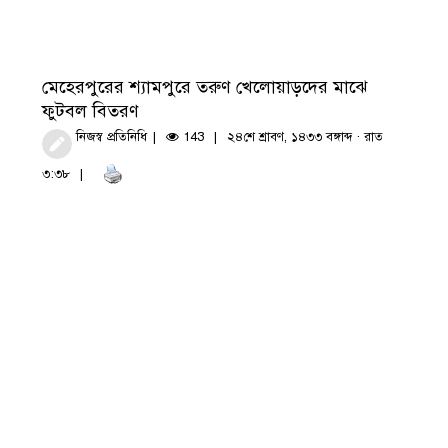
মেহেরপুরের শ্যামপুরে তরুণ খেলোয়াড়দের মাঝে
ফুটবল বিতরণ
নিজস্ব প্রতিনিধি
143
২৪শে শ্রাবণ, ১৪৩৩ বঙ্গাব্দ · রাত
৩:৩৮