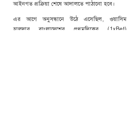
আইনগত প্রক্রিয়া শেষে আদালতে পাঠানো হবে।
এর আগে অনুসন্ধানে উঠে এসেছিল, ওয়াসিম
হালদার বাংলাদেশের প্রথমদিকের (1xBet)
অনলাইন ক্যাসিনোর এজেন্টদের একজন হিসেবে
কাজ করতেন। অনুসন্ধানে আরও জানা গিয়েছিল,
তিনি শুধু বাংলাদেশেই নয়, ভারতেও ক্যাসিনোর
এজেন্ট নেটওয়ার্ক পরিচালনার সঙ্গে সম্পৃক্ত ছিলেন।
ডিবির ওসি প্রদীপ কুমার সানা বলেন, আদালতে
বিচারাধীন মুজিবনগর থানার সাইবার সুরক্ষা
আইনের মামলায় পলাতক আসামি হিসেবে তাকে
গ্রেপ্তার করা হয়েছে। তার কাছ থেকে উদ্ধার হওয়া
মোবাইল ফোন ফরেনসিক পরীক্ষার জন্য পাঠানো
হবে। সেখানে অনলাইন জুয়া বা অন্য কোনো সাইবার