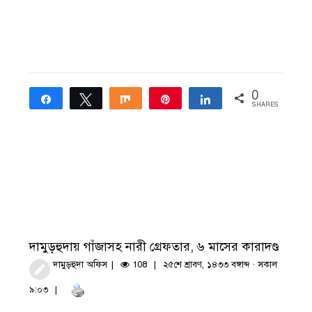
0
Share
Tweet
Share
Pin
Share
SHARES
দামুড়হুদায় গাঁজাসহ নারী গ্রেফতার, ৬ মাসের কারাদণ্ড
দামুড়হুদা অফিস
108
২৫শে শ্রাবণ, ১৪৩৩ বঙ্গাব্দ · সকাল
৯:০৩