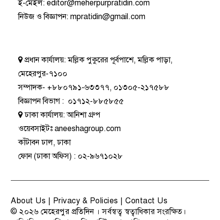
ই-মেইল:
editor@meherpurpratidin.com
নিউজ ও বিজ্ঞাপন
:
mpratidin@gmail.com
প্রধান কার্যালয়:
মল্লিক পুকুরের পূর্বপাশে, মল্লিক পাড়া,
মেহেরপুর-৭১০০
সম্পাদক-
+৮৮০৭৯১-৬৩৩৭৭
,
০১৩০৫-২১৭৫৮৮
বিজ্ঞাপন বিভাগ
:
০১৭১২-৮৮৫৮৫৫
ঢাকা কার্যালয়:
আনিশা গ্রুপ
ওয়েবসাইটঃ
aneeshagroup.com
কাঁটাবন ঢাল, ঢাকা
ফোন
(ঢাকা অফিস) :
০২-৯৬৭১০২৮
About Us
|
Privacy & Policies
|
Contact Us
© ২০২৬
মেহেরপুর প্রতিদিন
। সর্বস্বত্ব স্বত্বাধিকার সংরক্ষিত।