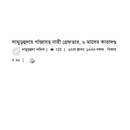
দামুড়হুদায় গাঁজাসহ নারী গ্রেফতার, ৬ মাসের কারাদণ্ড
দামুড়হুদা অফিস
123
২৫শে শ্রাবণ, ১৪৩৩ বঙ্গাব্দ · বিকাল
৫:২৯