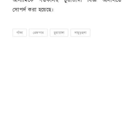
সোপর্দ করা হয়েছে।
গাঁজা
গ্রেফতার
চুয়াডাঙ্গা
দামুড়হুদা