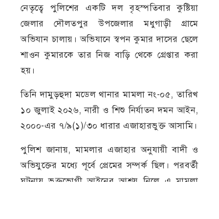
নেতৃত্বে পুলিশের একটি দল বৃহস্পতিবার কুষ্টিয়া
জেলার দৌলতপুর উপজেলার মধুগাড়ী গ্রামে
অভিযান চালায়। অভিযানে স্বপন কুমার দাসের ছেলে
শাওন কুমারকে তার নিজ বাড়ি থেকে গ্রেপ্তার করা
হয়।
তিনি দামুড়হুদা মডেল থানার মামলা নং-০৫, তারিখ
১০ জুলাই ২০২৬, নারী ও শিশু নির্যাতন দমন আইন,
২০০০-এর ৭/৯(১)/৩০ ধারার এজাহারভুক্ত আসামি।
পুলিশ জানায়, মামলার এজাহার অনুযায়ী বাদী ও
অভিযুক্তের মধ্যে পূর্বে প্রেমের সম্পর্ক ছিল। পরবর্তী
ঘটনায় ভুক্তভোগী আইনের আশ্রয় নিলে এ মামলা
দায়ের করা হয়। গ্রেপ্তারকৃত আসামিকে প্রয়োজনীয়
আইনগত প্রক্রিয়া শেষে চুয়াডাঙ্গার বিজ্ঞ আদালতে