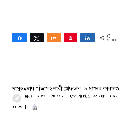
0
Share
Tweet
Share
Pin
Share
SHARES
দামুড়হুদায় গাঁজাসহ নারী গ্রেফতার, ৬ মাসের কারাদণ্ড
দামুড়হুদা অফিস
115
২৫শে শ্রাবণ, ১৪৩৩ বঙ্গাব্দ · সকাল
১১:৫৯