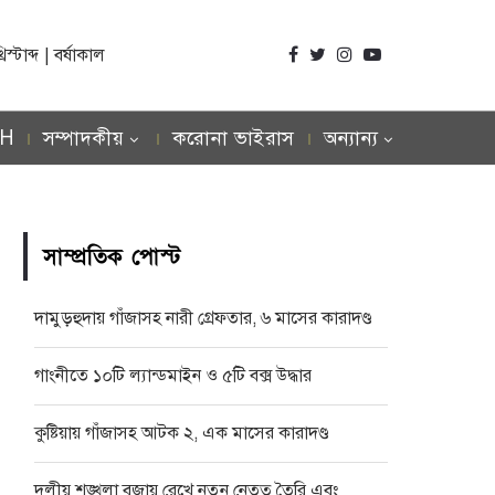
্টাব্দ | বর্ষাকাল
SH
সম্পাদকীয়
করোনা ভাইরাস
অন্যান্য
সাম্প্রতিক পোস্ট
দামুড়হুদায় গাঁজাসহ নারী গ্রেফতার, ৬ মাসের কারাদণ্ড
গাংনীতে ১০টি ল্যান্ডমাইন ও ৫টি বক্স উদ্ধার
কুষ্টিয়ায় গাঁজাসহ আটক ২, এক মাসের কারাদণ্ড
দলীয় শৃঙ্খলা বজায় রেখে নতুন নেতৃত্ব তৈরি এবং