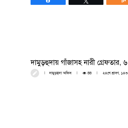
Share
Tweet
দামুড়হুদায় গাঁজাসহ নারী গ্রেফতার, ৬
দামুড়হুদা অফিস
88
২৪শে শ্রাবণ, ১৪৩৩