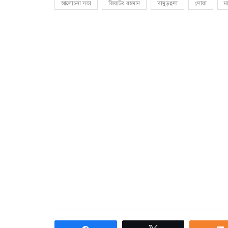
আলোচনা সভা
জিয়াউর রহমান
দামুড়হুদা
দোয়া
ম