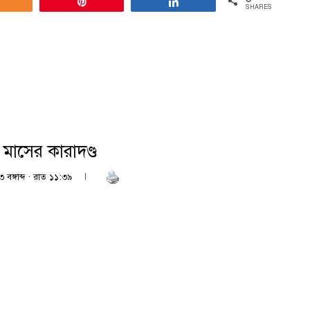
Share
Pin
Share
SHARES
 মাসের কারাদণ্ড
 বঙ্গাব্দ · রাত ১১:৩৯