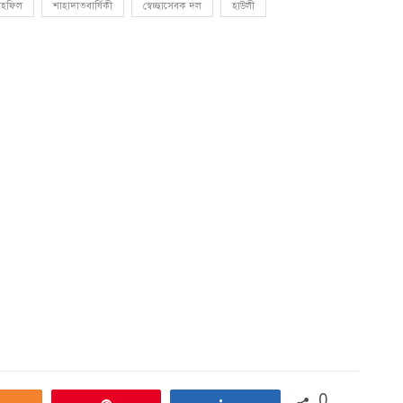
াহফিল
শাহাদাতবার্ষিকী
স্বেচ্ছাসেবক দল
হাউলী
0