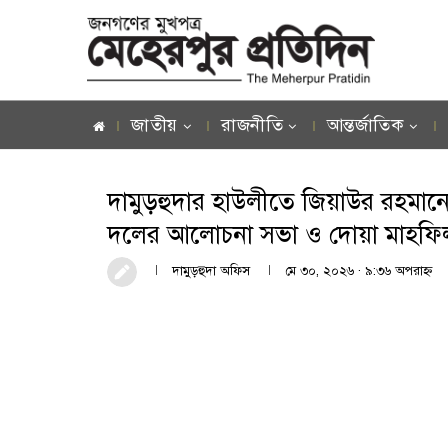
জাতীয়
রাজনীতি
আন্তর্জাতিক
দামুড়হুদার হাউলীতে জিয়াউর রহমানের
দলের আলোচনা সভা ও দোয়া মাহফ
দামুড়হুদা অফিস
মে ৩০, ২০২৬ · ৯:৩৬ অপরাহ্ণ