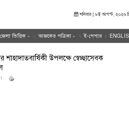
শনিবার | ৮ই আগস্ট, ২০২৬ খ্রিস
জেলা ভিত্তিক
আজকের পত্রিকা
ই-পেপার
ENGLI
 শাহাদাতবার্ষিকী উপলক্ষে স্বেচ্ছাসেবক
িল