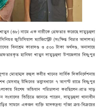
ফা খাতুন (৩৮) নামে এক নারীকে গ্রেফতার করেছে দামুড়হুদা
িনিয়র জুডিসিয়াল ম্যাজিস্ট্রেট (সংক্ষিপ্ত বিচার আদালত)
 বিনাশ্রম কারাদণ্ড ও ৫০০ টাকা অর্থদণ্ড, অনাদায়ে
্রেফতারকৃত হানিফা খাতুন দামুড়হুদা উপজেলার বিষ্ণুপুর
 সুপার মোহাম্মদ রুহুল কবীর খানের সার্বিক দিকনির্দেশনায়
মেসবাহ্ উদ্দিনের তত্ত্বাবধানে ৭ আগস্ট রাতে বিষ্ণুপুর
ম্প এলাকায় বিশেষ অভিযান পরিচালনা করছিলেন।রাত সাড়
পন সংবাদের ভিত্তিতে জানতে পারেন, দামুড়হুদা থানাধীন
ড়ির সামনে একজন ব্যক্তি মাদকদ্রব্য গাঁজা ক্রয়-বিক্রয়ের