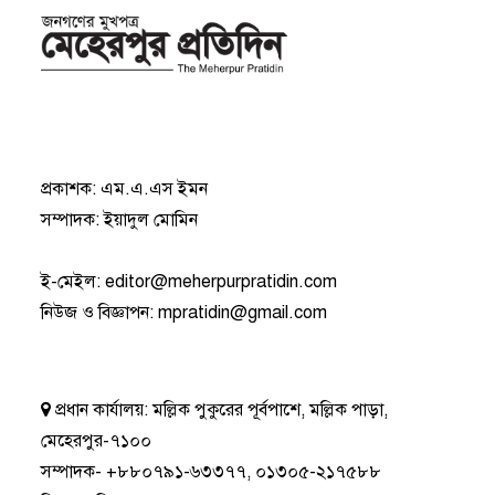
প্রকাশক: এম.এ.এস ইমন
সম্পাদক: ইয়াদুল মোমিন
ই-মেইল:
editor@meherpurpratidin.com
নিউজ ও বিজ্ঞাপন
:
mpratidin@gmail.com
প্রধান কার্যালয়:
মল্লিক পুকুরের পূর্বপাশে, মল্লিক পাড়া,
মেহেরপুর-৭১০০
সম্পাদক-
+৮৮০৭৯১-৬৩৩৭৭
,
০১৩০৫-২১৭৫৮৮