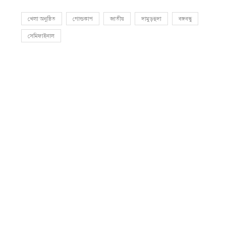
খেলা অনুষ্ঠিত
গোল্ডকাপ
জাতীয়
দামুড়হুদা
বঙ্গবন্ধু
সেমিফাইনাল