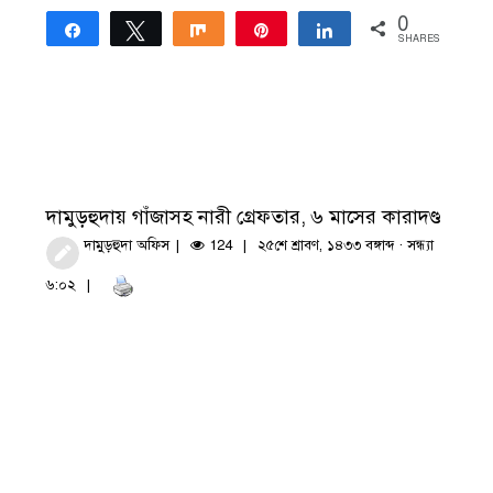
0
Share
Tweet
Share
Pin
Share
SHARES
দামুড়হুদায় গাঁজাসহ নারী গ্রেফতার, ৬ মাসের কারাদণ্ড
দামুড়হুদা অফিস
124
২৫শে শ্রাবণ, ১৪৩৩ বঙ্গাব্দ · সন্ধ্যা
৬:০২