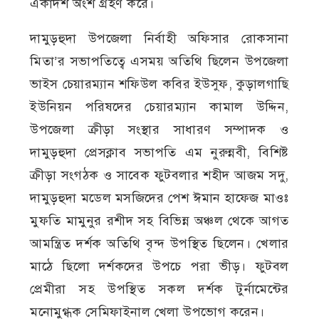
একাদশ অংশ গ্রহণ করে।
দামুড়হুদা উপজেলা নির্বাহী অফিসার রোকসানা
মিতা’র সভাপতিত্বে এসময় অতিথি ছিলেন উপজেলা
ভাইস চেয়ারম্যান শফিউল কবির ইউসুফ, কুড়ালগাছি
ইউনিয়ন পরিষদের চেয়ারম্যান কামাল উদ্দিন,
উপজেলা ক্রীড়া সংস্থার সাধারণ সম্পাদক ও
দামুড়হুদা প্রেসক্লাব সভাপতি এম নুরুন্নবী, বিশিষ্ট
ক্রীড়া সংগঠক ও সাবেক ফুটবলার শহীদ আজম সদু,
দামুড়হুদা মডেল মসজিদের পেশ ঈমান হাফেজ মাওঃ
মুফতি মামুনুর রশীদ সহ বিভিন্ন অঞ্চল থেকে আগত
আমন্ত্রিত দর্শক অতিথি বৃন্দ উপস্থিত ছিলেন। খেলার
মাঠে ছিলো দর্শকদের উপচে পরা ভীড়। ফুটবল
প্রেমীরা সহ উপস্থিত সকল দর্শক টুর্নামেন্টের
মনোমুগ্ধক সেমিফাইনাল খেলা উপভোগ করেন।