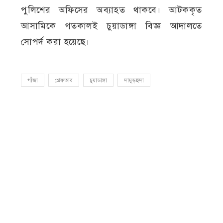
পুলিশের অফিসের অব্যাহত থাকবে। আটককৃত
আসামিকে গতকালই চুয়াডাঙ্গা বিজ্ঞ আদালতে
সোপর্দ করা হয়েছে।
গাঁজা
গ্রেফতার
চুয়াডাঙ্গা
দামুড়হুদা