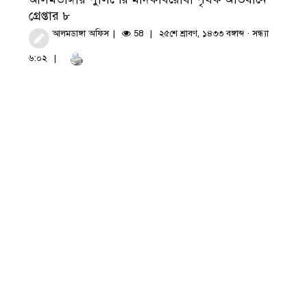
গ্রেপ্তার ৮
আলমডাঙ্গা অফিস
58
২৫শে শ্রাবণ, ১৪৩৩ বঙ্গাব্দ · সন্ধ্যা
৬:০২