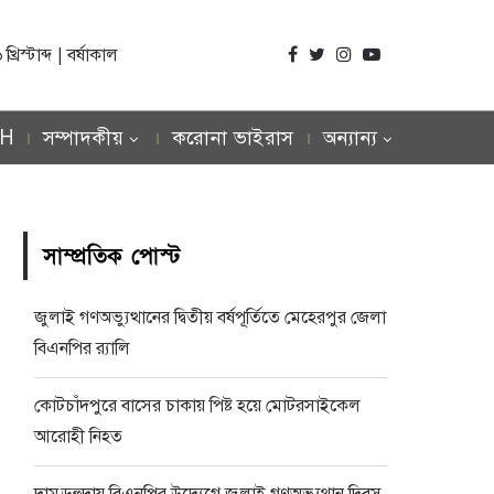
িস্টাব্দ | বর্ষাকাল
SH
সম্পাদকীয়
করোনা ভাইরাস
অন্যান্য
সাম্প্রতিক পোস্ট
জুলাই গণঅভ্যুত্থানের দ্বিতীয় বর্ষপূর্তিতে মেহেরপুর জেলা
বিএনপির র‍্যালি
কোটচাঁদপুরে বাসের চাকায় পিষ্ট হয়ে মোটরসাইকেল
আরোহী নিহত