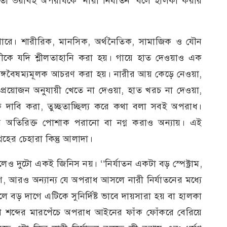
 মতো ভয়াবহ অপরাধকে ’নারী নির্যাতন’ বলে হালকা করার
তে পারে। শারীরিক, মানসিক, অর্থনৈতিক, সামাজিক ও যৌন
কে যদি শ্লীলতাহানি করা হয়। গায়ে হাত দেওয়াও এক
িঙ্গবৈষম্যমূলক আচরণ করা হয়। নারীর আয় কেড়ে নেওয়া,
 প্রয়োজন অনুযায়ী খেতে না দেওয়া, হাত খরচ না দেওয়া,
দাবি করা, তুচ্ছতাচ্ছিল্য করে কথা বলা সবই অপরাধ।
ে অতিরিক্ত পোশাক পরানো বা নগ্ন করাও অন্যায়। এই
্রহের চেহারা কিন্তু আলাদা।
হলেও দুটো একই জিনিস নয়। ‘‘নির্যাতন একটা বড় স্পেক্ট্রাম,
্ষণ, আরও অন্যান্য যে অপরাধ আসলে নারী নির্যাতনের মধ্যে
ে বড় দাগে এটিকে সুনির্দিষ্ট ভাবে দায়সারা হয় বা হালকা
 শব্দের মারপেঁচে অপরাধ আইনের ফাঁক ফোঁকরে বেরিয়ে