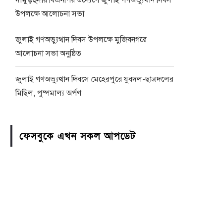
দামুড়হুদায় বিএনপির উদ্যেগে জুলাই গণঅভ্যুথান দিবস
উপলক্ষে আলোচনা সভা
জুলাই গণঅভ্যুত্থান দিবস উপলক্ষে মুজিবনগরে
আলোচনা সভা অনুষ্ঠিত
জুলাই গণঅভ্যুত্থান দিবসে মেহেরপুরে যুবদল-ছাত্রদলের
মিছিল, পুষ্পমাল্য অর্পণ
ফেসবুকে এখন সকল আপডেট