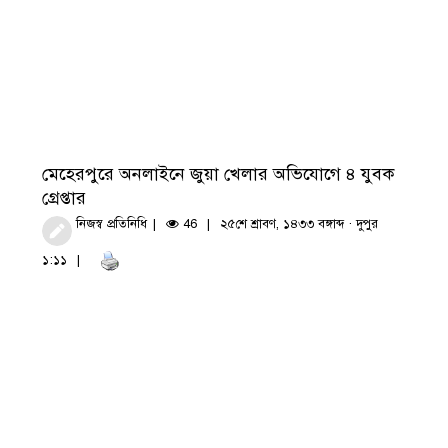
মেহেরপুরে অনলাইনে জুয়া খেলার অভিযোগে ৪ যুবক
গ্রেপ্তার
নিজস্ব প্রতিনিধি
46
২৫শে শ্রাবণ, ১৪৩৩ বঙ্গাব্দ · দুপুর
১:১১