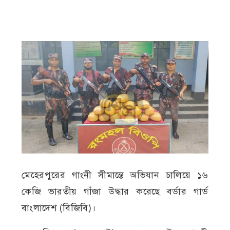
মেহেরপুরের গাংনী সীমান্তে অভিযান চালিয়ে ১৬
কেজি ভারতীয় গাঁজা উদ্ধার করেছে বর্ডার গার্ড
বাংলাদেশ (বিজিবি)।