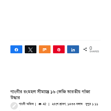
0
Share
Tweet
Share
Pin
Share
SHARES
গাংনীর রংমহল সীমান্তে ১৬ কেজি ভারতীয় গাঁজা
উদ্ধার
গাংনী অফিস
42
২৫শে শ্রাবণ, ১৪৩৩ বঙ্গাব্দ · দুপুর ১:১১