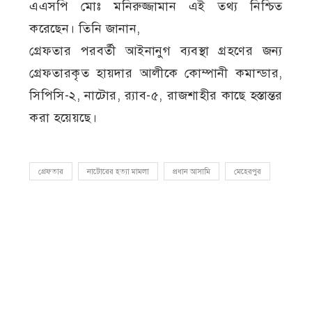
এএসপি মোঃ মনিরুজ্জামান এই তথ্য নিশ্চিত
করেছেন। তিনি জানান,
গ্রেফতার পরবর্তী আইনানুগ ব্যবস্থা গ্রহণের জন্য
গ্রেফতারকৃত হায়দার আলীকে কোম্পানী কমান্ডার,
সিপিসি-২, নাটোর, র‌্যাব-৫, রাজশাহীর কাছে হস্তান্তর
করা হয়েয়ছে।
গ্রেফতার
নাটোরের হত্যা মামলা
প্রধান আসামি
মেহেরপুর