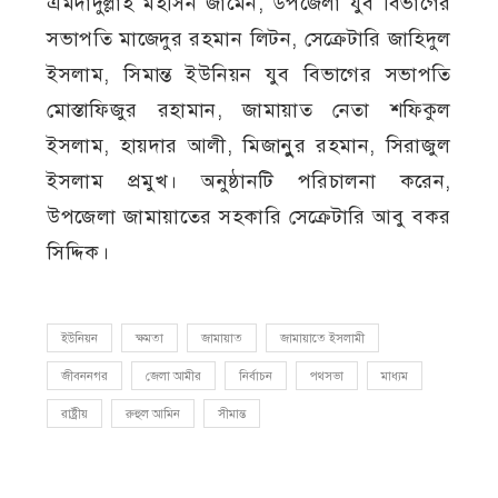
এমদাদুল্লাহ মহসিন জামেন, উপজেলা যুব বিভাগের
সভাপতি মাজেদুর রহমান লিটন, সেক্রেটারি জাহিদুল
ইসলাম, সিমান্ত ইউনিয়ন যুব বিভাগের সভাপতি
মোস্তাফিজুর রহামান, জামায়াত নেতা শফিকুল
ইসলাম, হায়দার আলী, মিজানুুর রহমান, সিরাজুল
ইসলাম প্রমুখ। অনুষ্ঠানটি পরিচালনা করেন,
উপজেলা জামায়াতের সহকারি সেক্রেটারি আবু বকর
সিদ্দিক।
ইউনিয়ন
ক্ষমতা
জামায়াত
জামায়াতে ইসলামী
জীবননগর
জেলা আমীর
নির্বাচন
পথসভা
মাধ্যম
রাষ্ট্রীয়
রুহুল আমিন
সীমান্ত