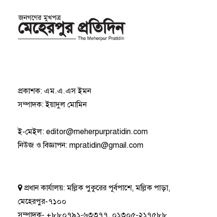
প্রকাশক: এম.এ.এস ইমন
সম্পাদক: ইয়াদুল মোমিন
ই-মেইল:
editor@meherpurpratidin.com
নিউজ ও বিজ্ঞাপন
:
mpratidin@gmail.com
প্রধান কার্যালয়:
মল্লিক পুকুরের পূর্বপাশে, মল্লিক পাড়া,
মেহেরপুর-৭১০০
সম্পাদক-
+৮৮০৭৯১-৬৩৩৭৭
,
০১৩০৫-২১৭৫৮৮