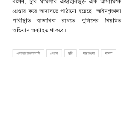
বলেন, চুরি মামলার এজাহারভুক্ত এক আসামিকে
গ্রেপ্তার করে আদালতে পাঠানো হয়েছে। আইনশৃঙ্খলা
পরিস্থিতি স্বাভাবিক রাখতে পুলিশের নিয়মিত
অভিযান অব্যাহত থাকবে।
এজাহারভুক্তআসামি
গ্রেপ্তার
চুরি
দামুড়হুদা
মামলা