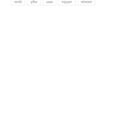
আসামি
কুষ্টিয়া
গ্রেপ্তার
দামুড়হুদা
ধর্ষণমামলা