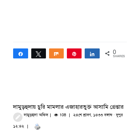
0
Share
Tweet
Share
Pin
Share
SHARES
দামুড়হুদায় চুরি মামলার এজাহারভুক্ত আসামি গ্রেপ্তার
দামুড়হুদা অফিস
108
২৪শে শ্রাবণ, ১৪৩৩ বঙ্গাব্দ · দুপুর
১২:৪২