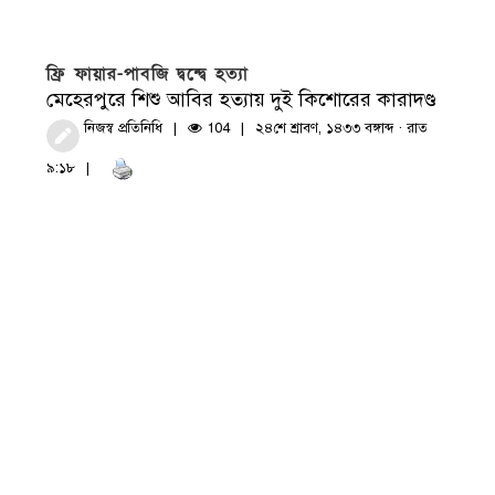
ফ্রি ফায়ার-পাবজি দ্বন্দ্বে হত্যা
মেহেরপুরে শিশু আবির হত্যায় দুই কিশোরের কারাদণ্ড
নিজস্ব প্রতিনিধি
104
২৪শে শ্রাবণ, ১৪৩৩ বঙ্গাব্দ · রাত
৯:১৮