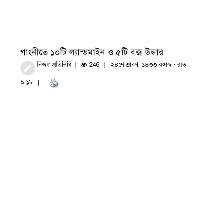
গাংনীতে ১০টি ল্যান্ডমাইন ও ৫টি বক্স উদ্ধার
নিজস্ব প্রতিনিধি
246
২৪শে শ্রাবণ, ১৪৩৩ বঙ্গাব্দ · রাত
৯:১৮