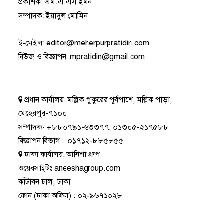
প্রকাশক: এম.এ.এস ইমন
সম্পাদক: ইয়াদুল মোমিন
ই-মেইল:
editor@meherpurpratidin.com
নিউজ ও বিজ্ঞাপন
:
mpratidin@gmail.com
প্রধান কার্যালয়:
মল্লিক পুকুরের পূর্বপাশে, মল্লিক পাড়া,
মেহেরপুর-৭১০০
সম্পাদক-
+৮৮০৭৯১-৬৩৩৭৭
,
০১৩০৫-২১৭৫৮৮
বিজ্ঞাপন বিভাগ
:
০১৭১২-৮৮৫৮৫৫
ঢাকা কার্যালয়:
আনিশা গ্রুপ
ওয়েবসাইটঃ
aneeshagroup.com
কাঁটাবন ঢাল, ঢাকা
ফোন
(ঢাকা অফিস) :
০২-৯৬৭১০২৮