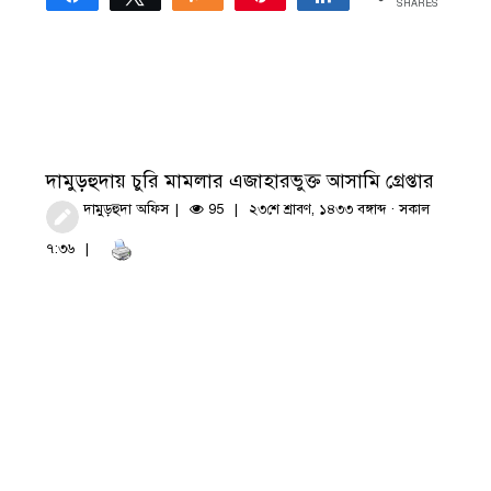
SHARES
দামুড়হুদায় চুরি মামলার এজাহারভুক্ত আসামি গ্রেপ্তার
দামুড়হুদা অফিস
95
২৩শে শ্রাবণ, ১৪৩৩ বঙ্গাব্দ · সকাল
৭:৩৬