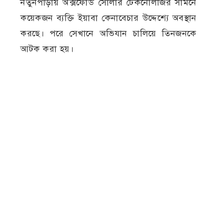
নতুনপাড়ায় অক্সফোর্ড সোলার টেকনোলজির সামনে
কয়েকজন ব্যক্তি ইয়াবা কেনাবেচার উদ্দেশ্যে অবস্থান
করছে। পরে সেখানে অভিযান চালিয়ে তিনজনকে
আটক করা হয়।
আটকের পর উপস্থিত সাক্ষীদের সামনে তল্লাশি
চালিয়ে কলিম উদ্দিনের কাছ থেকে নীল রঙের
জিপারযুক্ত পলিথিনে রাখা ২৭ পিস ইয়াবা ট্যাবলেট
উদ্ধার করা হয়। ইয়াবাগুলো জব্দ করে থানায় নেওয়া
হয়।
প্রাথমিক জিজ্ঞাসাবাদে আটক ব্যক্তিরা জানান, তারা
পরস্পরের সহযোগিতায় বিভিন্ন স্থান থেকে ইয়াবা
সংগ্রহ করে বিক্রি করে আসছিলেন। এ ঘটনায়
মাদকদ্রব্য নিয়ন্ত্রণ আইন, ২০১৮-এর সংশ্লিষ্ট ধারায়