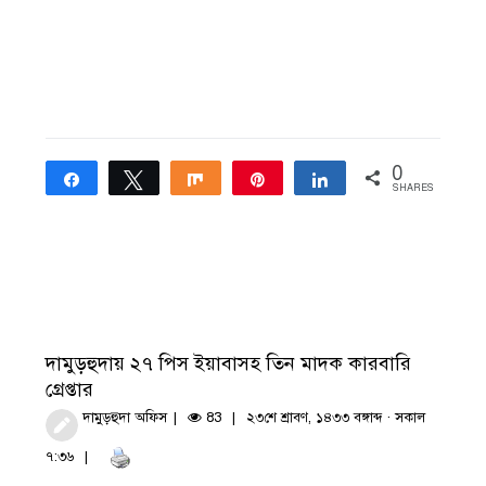
0
Share
Tweet
Share
Pin
Share
SHARES
দামুড়হুদায় ২৭ পিস ইয়াবাসহ তিন মাদক কারবারি
গ্রেপ্তার
দামুড়হুদা অফিস
83
২৩শে শ্রাবণ, ১৪৩৩ বঙ্গাব্দ · সকাল
৭:৩৬