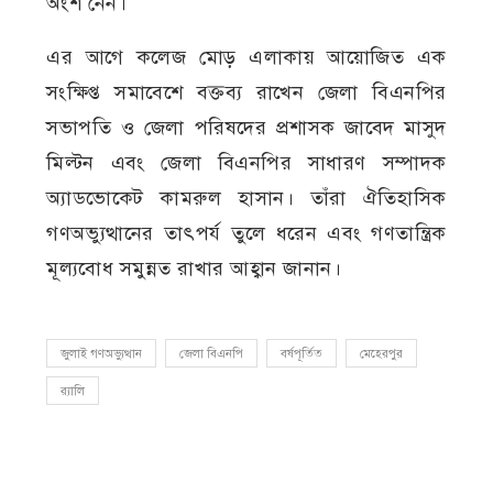
অংশ নেন।
এর আগে কলেজ মোড় এলাকায় আয়োজিত এক
সংক্ষিপ্ত সমাবেশে বক্তব্য রাখেন জেলা বিএনপির
সভাপতি ও জেলা পরিষদের প্রশাসক জাবেদ মাসুদ
মিল্টন এবং জেলা বিএনপির সাধারণ সম্পাদক
অ্যাডভোকেট কামরুল হাসান। তাঁরা ঐতিহাসিক
গণঅভ্যুত্থানের তাৎপর্য তুলে ধরেন এবং গণতান্ত্রিক
মূল্যবোধ সমুন্নত রাখার আহ্বান জানান।
জুলাই গণঅভ্যুত্থান
জেলা বিএনপি
বর্ষপূর্তিত
মেহেরপুর
র‍্যালি