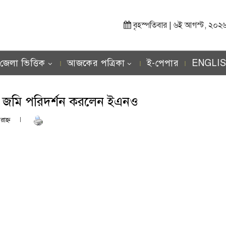
বৃহস্পতিবার | ৬ই আগস্ট, ২০২৬ খ্র
জেলা ভিত্তিক
আজকের পত্রিকা
ই-পেপার
ENGLI
ৃত জমি পরিদর্শন করলেন ইএনও
াহ্ণ