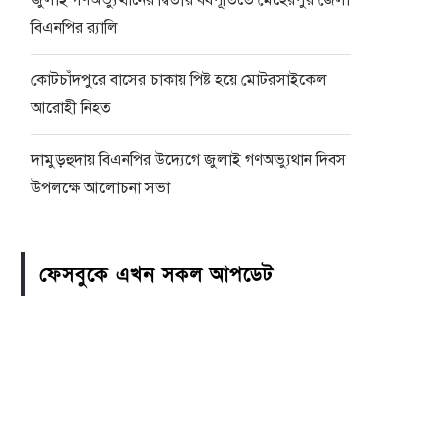
জুলাই গণঅভ্যুত্থানের দ্বিতীয় বর্ষপূর্তিতে মেহেরপুর জেলা
বিএনপির র‍্যালি
কোটচাঁদপুরে বাসের চাকায় পিষ্ট হয়ে মোটরসাইকেল
আরোহী নিহত
দামুড়হুদায় বিএনপির উদ্যেগে জুলাই গণঅভ্যুথান দিবস
উপলক্ষে আলোচনা সভা
ফেসবুকে এখন সকল আপডেট