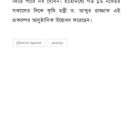
ফিরে পাবে নব যৌবন। ইতোমধ্যে গত ১৬ নভেম্বর
সকালের দিকে কৃষি মন্ত্রী ড. আব্দুর রাজ্জাক এই
প্রকল্পের আনুষ্ঠানিক উদ্বোধন করেছেন।
মুজিবনগর আম্রকানন
মেহেরপুর