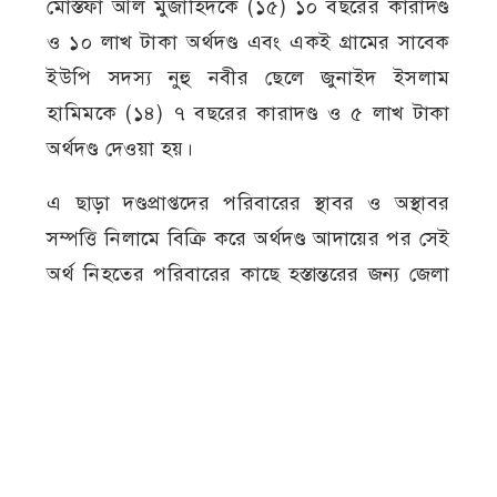
মোস্তফা আল মুজাহিদকে (১৫) ১০ বছরের কারাদণ্ড
ও ১০ লাখ টাকা অর্থদণ্ড এবং একই গ্রামের সাবেক
ইউপি সদস্য নুহু নবীর ছেলে জুনাইদ ইসলাম
হামিমকে (১৪) ৭ বছরের কারাদণ্ড ও ৫ লাখ টাকা
অর্থদণ্ড দেওয়া হয়।
এ ছাড়া দণ্ডপ্রাপ্তদের পরিবারের স্থাবর ও অস্থাবর
সম্পত্তি নিলামে বিক্রি করে অর্থদণ্ড আদায়ের পর সেই
অর্থ নিহতের পরিবারের কাছে হস্তান্তরের জন্য জেলা
প্রশাসককে প্রয়োজনীয় ব্যবস্থা গ্রহণের নির্দেশ
দিয়েছেন আদালত।
মামলার নথি ও স্বজনদের সূত্রে জানা যায়, ২০২১
সালের ২৬ জুন অনলাইন গেমের পাসওয়ার্ড
নেওয়াকে কেন্দ্র করে আবিরের সঙ্গে তার দুই বন্ধু