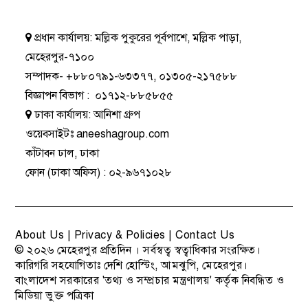
প্রধান কার্যালয়:
মল্লিক পুকুরের পূর্বপাশে, মল্লিক পাড়া,
মেহেরপুর-৭১০০
সম্পাদক-
+৮৮০৭৯১-৬৩৩৭৭
,
০১৩০৫-২১৭৫৮৮
বিজ্ঞাপন বিভাগ
:
০১৭১২-৮৮৫৮৫৫
ঢাকা কার্যালয়:
আনিশা গ্রুপ
ওয়েবসাইটঃ
aneeshagroup.com
কাঁটাবন ঢাল, ঢাকা
ফোন
(ঢাকা অফিস) :
০২-৯৬৭১০২৮
About Us
|
Privacy & Policies
|
Contact Us
© ২০২৬
মেহেরপুর প্রতিদিন
। সর্বস্বত্ব স্বত্বাধিকার সংরক্ষিত।
কারিগরি সহযোগিতাঃ
দেশি হোস্টিং
, আমঝুপি, মেহেরপুর।
বাংলাদেশ সরকারের 'তথ্য ও সম্প্রচার মন্ত্রণালয়' কর্তৃক নিবন্ধিত ও
মিডিয়া ভুক্ত পত্রিকা