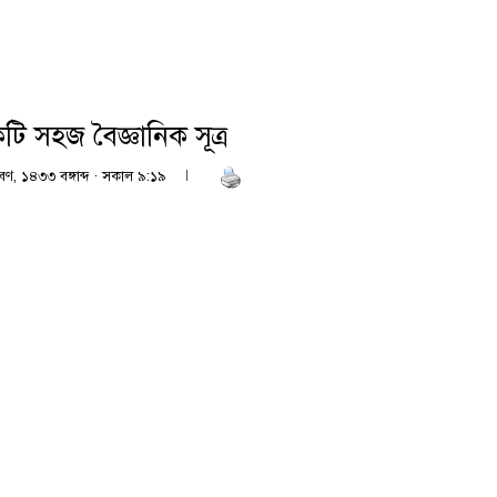
ি সহজ বৈজ্ঞানিক সূত্র
বণ, ১৪৩৩ বঙ্গাব্দ · সকাল ৯:১৯