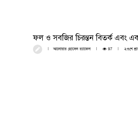
ফল ও সবজির চিরন্তন বিতর্ক এবং একট
আনোয়ার হোসেন র‍্যাফেল
97
২৩শে শ্রা