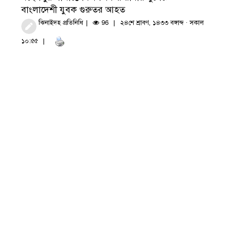
বাংলাদেশী যুবক গুরুতর আহত
ঝিনাইদহ প্রতিনিধি
96
২৪শে শ্রাবণ, ১৪৩৩ বঙ্গাব্দ · সকাল
১০:৫৫