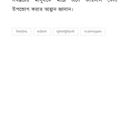
উপভোগ করার আহ্বান জানান।
ঝিনাইদহ
ফাইনাল
ফুটবলটুর্নামেন্ট
সংবাদসম্মেলন