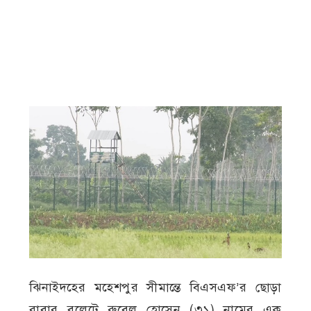
ঝিনাইদহের মহেশপুর সীমান্তে বিএসএফ’র ছোড়া
রাবার বুলেটে রুবেল হোসেন (৩১) নামের এক