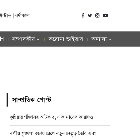
্টাব্দ | বর্ষাকাল
SH
সম্পাদকীয়
করোনা ভাইরাস
অন্যান্য
সাম্প্রতিক পোস্ট
কুষ্টিয়ায় গাঁজাসহ আটক ২, এক মাসের কারাদণ্ড
দলীয় শৃঙ্খলা বজায় রেখে নতুন নেতৃত্ব তৈরি এবং