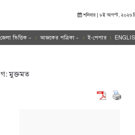
শনিবার | ৮ই আগস্ট, ২০২৬ খ্রিস
জেলা ভিত্তিক
আজকের পত্রিকা
ই-পেপার
ENGLI
াগ:
মুক্তমত