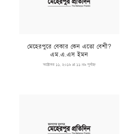
মেহেরপুরে বেকার কেন এতো বেশী?
এম.এ.এস ইমন
অক্টোবর ১১, ২০১৯ at ১১:৩৯ পূর্বাহ্ণ