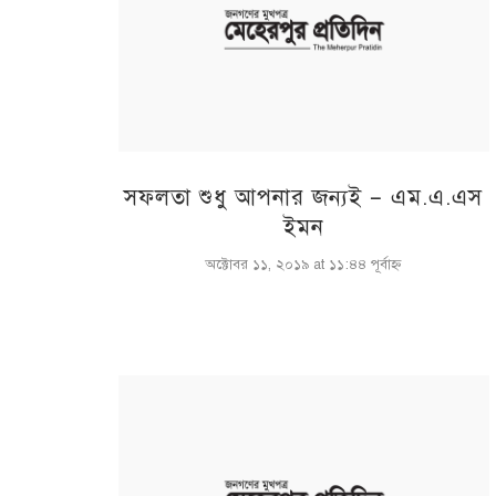
সফলতা শুধু আপনার জন্যই – এম.এ.এস
ইমন
অক্টোবর ১১, ২০১৯ at ১১:৪৪ পূর্বাহ্ণ