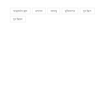
আত্মকর্মসংস্থান
প্রশাসন
বঙ্গবন্ধু
মুজিবনগর
যুব উন্নত
যুব উন্নয়ন