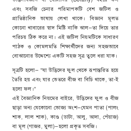
এবং সবজি চেনার পরিমাপকটি বেশ জটিল ও
প্রাতিষ্ঠানিক ভাষায় লেখা থাকে। বিজ্ঞান মূলত
কোনো খাবারের স্বাদ মিষ্টি নাকি ঝাল—তা দিয়ে তার
পরিচয় ঠিক করে না। এই জটিল নিয়মটিকে সাধারণ
পাঠক ও কোমলমতি শিক্ষার্থীদের জন্য সহজভাবে
বোঝানোর উদ্দেশ্যে একটি সহজ সূত্র তুলে ধরা যাক।
সূত্রটি হলো— “যা উদ্ভিদের ফুল থেকে রূপান্তরিত হয়ে
তৈরি হয় এবং যার ভেতরে বীজ বা বিচি থাকে, তা-ই
হলো ফল।”
এই বৈজ্ঞানিক নিয়মের বাইরে, উদ্ভিদের ফুল ও বীজ
ছাড়া অন্য যেকোনো ভোজ্য অংশ—যেমন পাতা (পালং
শাক, লাল শাক), কাণ্ড (ডাটা, আলু, আদা, পেঁয়াজ)
বা মূল (গাজর, মুলা)—হলো প্রকৃত সবজি।