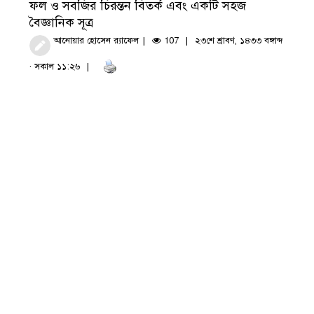
ফল ও সবজির চিরন্তন বিতর্ক এবং একটি সহজ
বৈজ্ঞানিক সূত্র
আনোয়ার হোসেন র‍্যাফেল
107
২৩শে শ্রাবণ, ১৪৩৩ বঙ্গাব্দ
· সকাল ১১:২৬