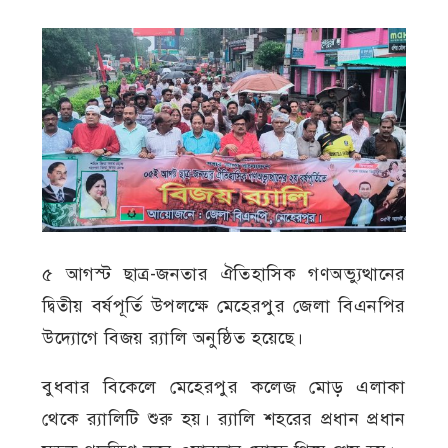
৫ আগস্ট ছাত্র-জনতার ঐতিহাসিক গণঅভ্যুত্থানের
দ্বিতীয় বর্ষপূর্তি উপলক্ষে মেহেরপুর জেলা বিএনপির
উদ্যোগে বিজয় র‍্যালি অনুষ্ঠিত হয়েছে।
বুধবার বিকেলে মেহেরপুর কলেজ মোড় এলাকা
থেকে র‍্যালিটি শুরু হয়। র‍্যালি শহরের প্রধান প্রধান