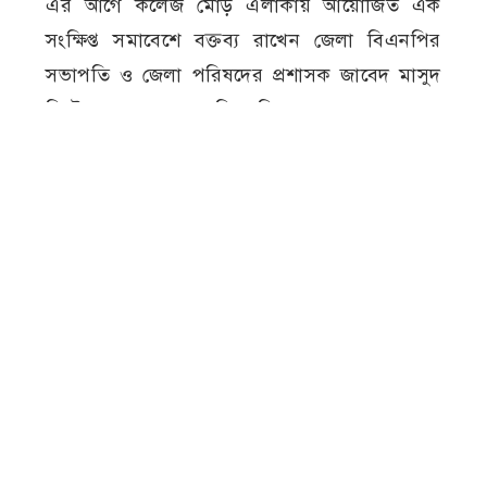
এর আগে কলেজ মোড় এলাকায় আয়োজিত এক
সংক্ষিপ্ত সমাবেশে বক্তব্য রাখেন জেলা বিএনপির
সভাপতি ও জেলা পরিষদের প্রশাসক জাবেদ মাসুদ
মিল্টন এবং জেলা বিএনপির সাধারণ সম্পাদক
অ্যাডভোকেট কামরুল হাসান। তাঁরা ঐতিহাসিক
গণঅভ্যুত্থানের তাৎপর্য তুলে ধরেন এবং গণতান্ত্রিক
মূল্যবোধ সমুন্নত রাখার আহ্বান জানান।
জুলাই গণঅভ্যুত্থান
জেলা বিএনপি
বর্ষপূর্তিত
মেহেরপুর
র‍্যালি