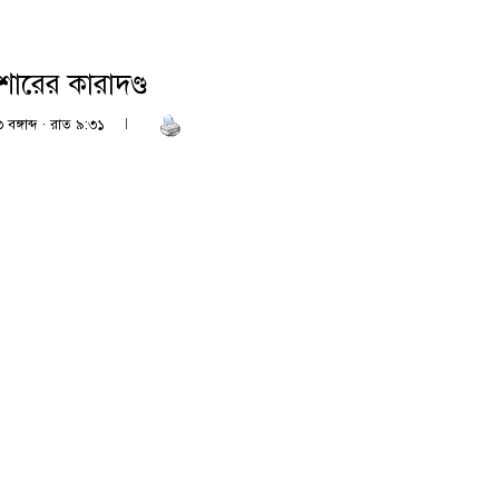
শোরের কারাদণ্ড
বঙ্গাব্দ · রাত ৯:৩১