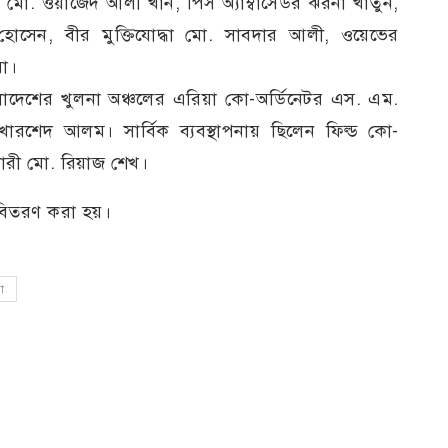
র মো. ওয়াজেদ আলী খান, পিস অ্যাম্বাসেডর ঝরনা খাতুন,
হোসেন, বীর মুক্তিযোদ্ধা মো. সাবদার আলী, ওয়েভের
রা।
 বাংলাদেশের খুলনা অঞ্চলের এরিয়া কো-অর্ডিনেটর এস. এম.
রশেদ আলম। সার্বিক ব্যবস্থাপনায় ছিলেন ফিল্ড কো-
কারী মো. রিয়াজ শেখ।
 বিতরণ করা হয়।
া