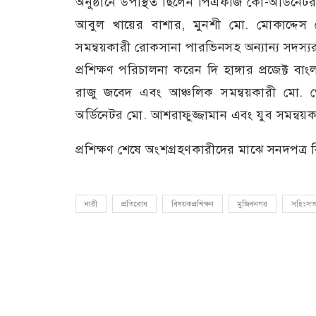
অনুষ্ঠানে উপস্থিত ছিলেন পিএফজি কো-অর্ডিনেট
আবুল খায়ের বাশার, মুনশী মো. মোকাদ্দেস 
সমন্বয়কারী রোকসানা পারভিনসহ অন্যান্য সদস্য
প্রশিক্ষণ পরিচালনা করেন দি হাঙ্গার প্রজেক্ট
রাজু জবেদ এবং আঞ্চলিক সমন্বয়কারী মো. খো
অর্ডিনেটর মো. আশরাফুজ্জামান এবং যুব সমন্বয়
প্রশিক্ষণ শেষে অংশগ্রহণকারীদের মাঝে সনদপত্র
নারী
প্রতিরোধ
বিষয়কপ্রশিক্ষণ
মুজিবনগর
সহিংসত