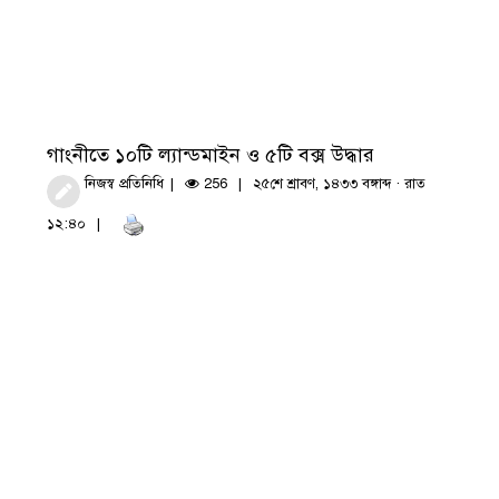
গাংনীতে ১০টি ল্যান্ডমাইন ও ৫টি বক্স উদ্ধার
নিজস্ব প্রতিনিধি
256
২৫শে শ্রাবণ, ১৪৩৩ বঙ্গাব্দ · রাত
১২:৪০