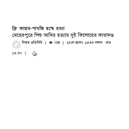
ফ্রি ফায়ার-পাবজি দ্বন্দ্বে হত্যা
মেহেরপুরে শিশু আবির হত্যায় দুই কিশোরের কারাদণ্ড
নিজস্ব প্রতিনিধি
108
২৫শে শ্রাবণ, ১৪৩৩ বঙ্গাব্দ · রাত
১২:৪০