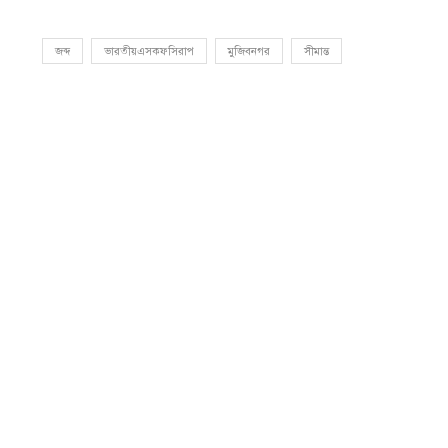
জব্দ
ভারতীয়এসকফসিরাপ
মুজিবনগর
সীমান্ত