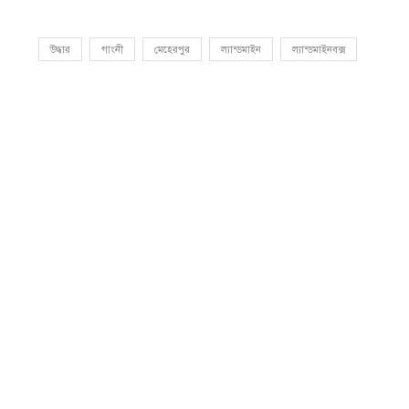
উদ্ধার
গাংনী
মেহেরপুর
ল্যান্ডমাইন
ল্যান্ডমাইনবক্স