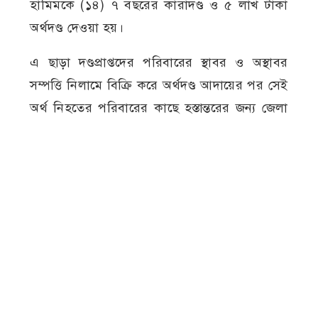
হামিমকে (১৪) ৭ বছরের কারাদণ্ড ও ৫ লাখ টাকা
অর্থদণ্ড দেওয়া হয়।
এ ছাড়া দণ্ডপ্রাপ্তদের পরিবারের স্থাবর ও অস্থাবর
সম্পত্তি নিলামে বিক্রি করে অর্থদণ্ড আদায়ের পর সেই
অর্থ নিহতের পরিবারের কাছে হস্তান্তরের জন্য জেলা
প্রশাসককে প্রয়োজনীয় ব্যবস্থা গ্রহণের নির্দেশ
দিয়েছেন আদালত।
মামলার নথি ও স্বজনদের সূত্রে জানা যায়, ২০২১
সালের ২৬ জুন অনলাইন গেমের পাসওয়ার্ড
নেওয়াকে কেন্দ্র করে আবিরের সঙ্গে তার দুই বন্ধু
মুজাহিদ ও জুনাইদের বিরোধ সৃষ্টি হয়। এর জেরে
ওই দিন বাড়ি থেকে ডেকে নিয়ে আবিরকে শ্বাসরোধে
হত্যা করে মানিকদিয়া গ্রামের একটি পাটক্ষেতে হাত-