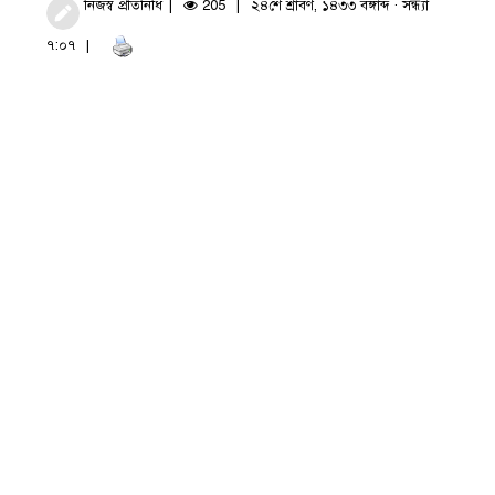
নিজস্ব প্রতিনিধি
205
২৪শে শ্রাবণ, ১৪৩৩ বঙ্গাব্দ · সন্ধ্যা
৭:০৭