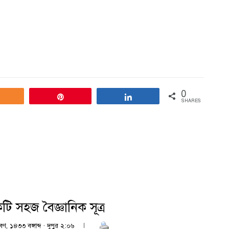
0
Share
Pin
Share
SHARES
ি সহজ বৈজ্ঞানিক সূত্র
বণ, ১৪৩৩ বঙ্গাব্দ · দুপুর ২:০৬