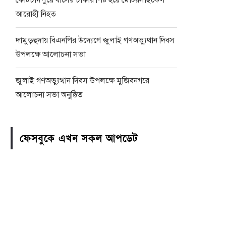
কোটচাঁদপুরে বাসের চাকায় পিষ্ট হয়ে মোটরসাইকেল
আরোহী নিহত
দামুড়হুদায় বিএনপির উদ্যেগে জুলাই গণঅভ্যুথান দিবস
উপলক্ষে আলোচনা সভা
জুলাই গণঅভ্যুত্থান দিবস উপলক্ষে মুজিবনগরে
আলোচনা সভা অনুষ্ঠিত
ফেসবুকে এখন সকল আপডেট