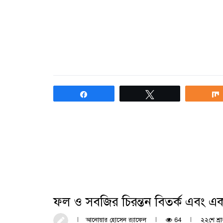
Share
Tweet
ফল ও সবজির চিরন্তন বিতর্ক এবং একট
আনোয়ার হোসেন র‍্যাফেল
64
২২শে শ্রা